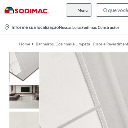
Menu
l
Informe sua localização
Nossas Lojas
Sodimac Constructor
o
c
Home
Banheiros, Cozinhas e Limpeza - Pisos e Revestimen
a
t
i
o
n
-
i
c
o
n