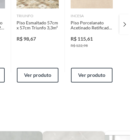
TRIUNFO
INCESA
ELIANE
so
Piso Esmaltado 57cm
Piso Porcelanato
Revesti
20
x 57cm Triunfo 3,3m²
Acetinado Retificado
Marfim 
Bege Interno
60x60cm Paviment
R$
98,67
R$
115,61
R$
64,
Bege Incesa Caixa
R$
122,98
2,2m²
Ver produto
Ver produto
Ver