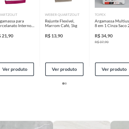
identificação do vício.
ARTZOLIT
WEBER QUARTZOLIT
TOPEX
gamassa para
Rejunte Flexível,
Argamassa Multiu
strói ou acaba com o primeiro uso ou em pouco tempo.
ado
rcelanato Interno
Marrom Café, 1kg
8 em 1 Cinza Saco 
ntificação do vício.
Kg Cinza
Kg Topex
$
21,90
R$
13,90
R$
34,90
R$
37,90
ta.
ojas ou no Centro de Distribuição, o atendente
Ver produto
Ver produto
Ver produto
esteja disponível em sua loja em até 30 (trinta) dias,
cliente.
de Distribuição, o cliente poderá optar por:
 perfeitas condições de uso;
 atualizada;