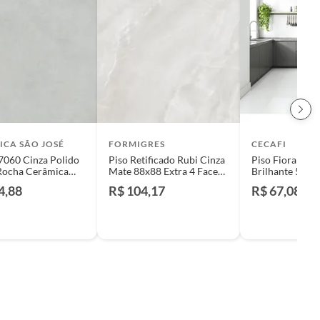
ICA SÃO JOSÉ
FORMIGRES
CECAFI
7060 Cinza Polido
Piso Retificado Rubi Cinza
Piso Fioranno Alaska
Rocha Cerâmica
Mate 88x88 Extra 4 Faces
Brilhante 57x5
Cerâmica São José
Ind. de Uso Ld
4,88
R$ 104,17
R$ 67,08