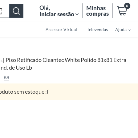
0
Olá
,
Minhas
compras
Iniciar sessão
Assessor Virtual
Televendas
Ajuda
Piso Retificado Cleantec White Polido 81x81 Extra
|
es
Ind. de Uso Lb
(0)
oduto sem estoque :(