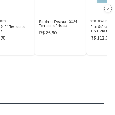
RES
STRUFALDI
Borda de Degrau 10X24
Terracora Frisada
9x24 Terracota
Piso Safira RE
es
15x15cm Caixa
R$ 25,90
Azul
,90
R$ 112,35