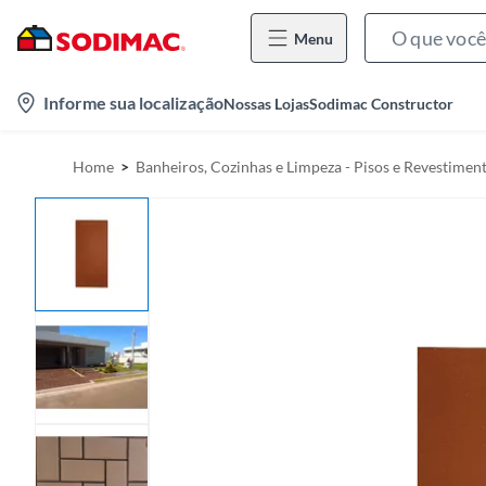
Menu
l
Informe sua localização
Nossas Lojas
Sodimac Constructor
o
c
Home
Banheiros, Cozinhas e Limpeza - Pisos e Revestimen
a
t
i
o
n
-
i
c
o
n