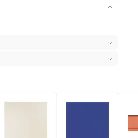
24
ia adquiridos ou oriundos das lojas da Construdecor,
presentar vício, ou seja, quando apresentar
orne o produto impróprio ou inadequado ao consumo
 produto: se é durável ou não durável.
a; que não é destruído pelo consumo; há o desgaste