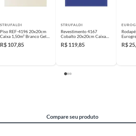
identificação do vício.
lar
strói ou acaba com o primeiro uso ou em pouco tempo.
STRUFALDI
STRUFALDI
EUROG
ntificação do vício.
Piso REF-4196 20x20cm
Revestimento 4167
Rodapé 
Caixa 1,50m² Branco Gelo
Cobalto 20x20cm Caixa
Eurogr
Strufaldi
com 1,50m²
R$ 107,85
R$ 119,85
R$ 25
ta.
ojas ou no Centro de Distribuição, o atendente
esteja disponível em sua loja em até 30 (trinta) dias,
cliente.
de Distribuição, o cliente poderá optar por:
 perfeitas condições de uso;
 atualizada;
4
Compare seu produto