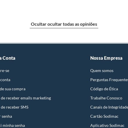
ta.
ojas ou no Centro de Distribuição, o atendente
m
esteja disponível em sua loja em até 30 (trinta) dias,
Ocultar ocultar todas as opiniões
uto em quaisquer das lojas ou no Centro de
 perfeitas condições de uso;
 atualizada;
5092052
a Conta
Nossa Empresa
re-se
Quem somos
s a troca será atendida somente nas lojas da
 conta
Perguntas Frequente
resente qualquer tipo de vício, não é obrigatório. No
 de sua compra
Código de Ética
embalagem original, intacta e acompanhada da
 de receber emails marketing
Trabalhe Conosco
ade, poderá trocar o produto por quaisquer outros
 de receber SMS
Canais de Integridad
com peço superior ao produto objeto da troca, esta
r senha
Cartão Sodimac
reço.
i minha senha
Aplicativo Sodimac