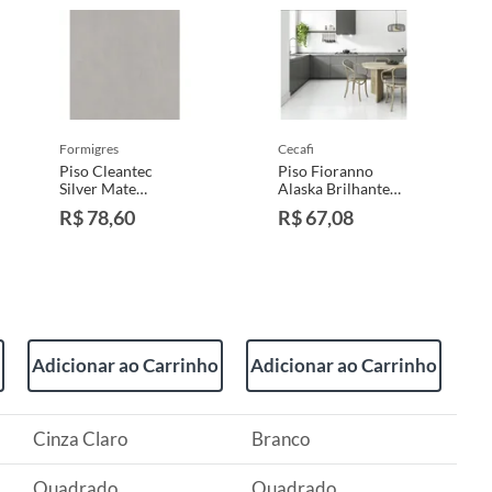
formigres
cecafi
Piso Cleantec
Piso Fioranno
Silver Mate
Alaska Brilhante
Retificado
57x57
R$ 78,60
R$ 67,08
81x81cm Caixa
1,97m² Formigres
Adicionar ao Carrinho
Adicionar ao Carrinho
Cinza Claro
Branco
Quadrado
Quadrado