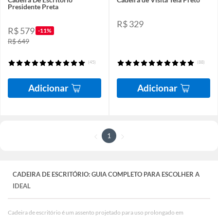
Presidente Preta
R$ 329
R$ 579
-11%
R$ 649
(45)
(88)
Adicionar
Adicionar
1
CADEIRA DE ESCRITÓRIO: GUIA COMPLETO PARA ESCOLHER A
IDEAL
Cadeira de escritório é um assento projetado para uso prolongado em