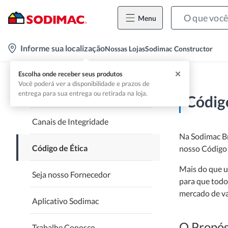
Menu
location-
Informe sua localização
Nossas Lojas
Sodimac Constructor
icon
Home
Código De Ética E Conduta Da Sodimac Brasil
✕
Escolha onde receber seus produtos
Você poderá ver a disponibilidade e prazos de
entrega para sua entrega ou retirada na loja.
Quem Somos
Código
Canais de Integridade
Na Sodimac Br
Código de Ética
nosso Código 
Mais do que u
Seja nosso Fornecedor
para que todo
mercado de va
Aplicativo Sodimac
O Propós
Trabalhe Conosco