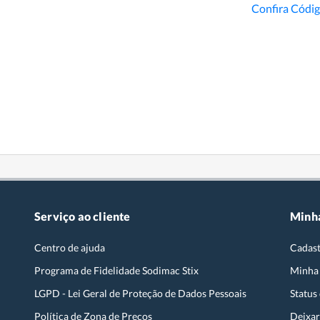
Confira Códi
Serviço ao cliente
Minh
Centro de ajuda
Cadast
Programa de Fidelidade Sodimac Stix
Minha
LGPD - Lei Geral de Proteção de Dados Pessoais
Status
Política de Zona de Preços
Deixar