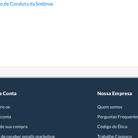
go de Conduta da Sodimac
a Conta
Nossa Empresa
re-se
Quem somos
 conta
Perguntas Frequente
 de sua compra
Código de Ética
 de receber emails marketing
Trabalhe Conosco