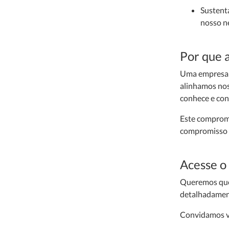
Sustent
nosso n
Por que 
Uma empresa é
alinhamos nos
conhece e conf
Este compromi
compromisso g
Acesse o
Queremos que 
detalhadamente
Convidamos vo