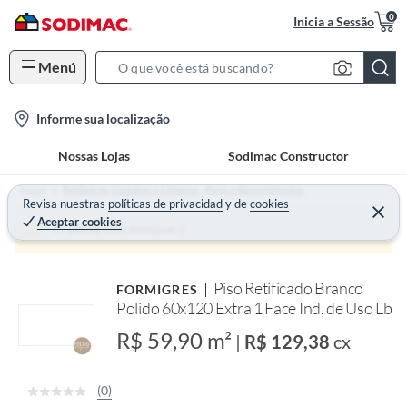
0
Inicia a Sessão
Menú
S
e
l
Informe sua localização
a
o
r
Nossas Lojas
Sodimac Constructor
c
c
a
h
Home
Banheiros, Cozinhas e Limpeza - Pisos e Revestimentos
t
Revisa nuestras
políticas de privacidad
y
de
cookies
B
Aceptar cookies
i
a
Produto sem estoque :(
o
r
n
Piso Retificado Branco
FORMIGRES
-
Polido 60x120 Extra 1 Face Ind. de Uso Lb
i
c
R$ 59,90 m²
|
R$ 129,38
cx
o
n
(0)