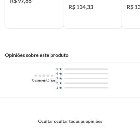
R$ 97,88
Extra 4 Faces Ind. de Uso
Faces 
R$ 134,33
R$ 1
Lb
Opiniões sobre este produto
5
4
3
0
comentários
2
1
Ocultar ocultar todas as opiniões