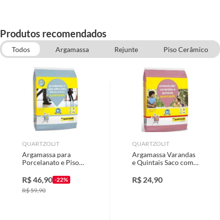
Produtos recomendados
Todos
Argamassa
Rejunte
Piso Cerâmico
Especial Sodimac
Vaso Sanitário com Caixa Acoplada
Ferramentas para Instalação de Pisos
Porcelanato
Pisos e Revestimentos
QUARTZOLIT
QUARTZOLIT
Argamassa para
Argamassa Varandas
Porcelanato e Piso
e Quintais Saco com
Sobre Piso Interno
20Kg Cinza
20kg Branco
R$
46,90
R$
24,90
-22%
R$
59,90