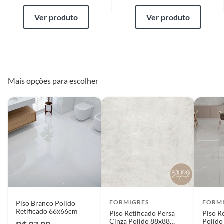
Ver produto
Ver produto
Mais opções para escolher
FORMIGRES
FORM
Piso Branco Polido
Retificado 66x66cm
Piso Retificado Persa
Piso R
Cinza Polido 88x88
Polido