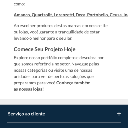
como:
Amanco
,
Quartzolit
,
Lorenzetti
,
Deca
,
Portobello
,
Ceusa
,
In
Ao escolher produtos destas marcas em nosso site
ou lojas, você garante a tranquilidade de estar
levando o melhor para o seu lar.
Comece Seu Projeto Hoje
Explore nosso portfólio completo e descubra por
que somos referência no setor. Navegue pelas
nossas categorias ou visite uma de nossas
unidades para ver de perto as soluções que
preparamos para você.
Conheça também
as
nossas lojas
!
Serviço ao cliente