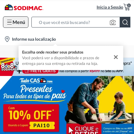
0
Inicia a Sessão
Menú
Search
Bar
location-
Informe sua localização
icon
Nossas Lojas
Sodimac Constructor