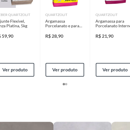
identificação do vício.
BER QUARTZOLIT
QUARTZOLIT
QUARTZOLIT
junte Flexível,
Argamassa
Argamassa para
strói ou acaba com o primeiro uso ou em pouco tempo.
nza Platina, 5kg
Porcelanato e para
Porcelanato Intern
ntificação do vício.
Piso Externo 20Kg
20Kg Cinza
Cinza
$
59,90
R$
28,90
R$
21,90
ado
ta.
ojas ou no Centro de Distribuição, o atendente
Ver produto
Ver produto
Ver produto
esteja disponível em sua loja em até 30 (trinta) dias,
cliente.
de Distribuição, o cliente poderá optar por:
 perfeitas condições de uso;
 atualizada;