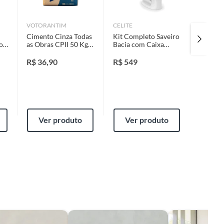
VOTORANTIM
CELITE
DELTA 
Cimento Cinza Todas
Kit Completo Saveiro
Porcela
o
as Obras CPII 50 Kgs
Bacia com Caixa
Retific
Votoran
Assento e Fixação
Gray I
Caixa 2
R$
36,90
R$
549
R$
116
Cerâmi
Ver produto
Ver produto
Ver