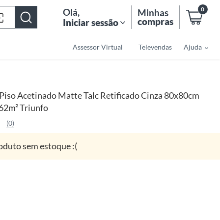
0
Olá
,
Minhas
compras
Iniciar sessão
Assessor Virtual
Televendas
Ajuda
Piso Acetinado Matte Talc Retificado Cinza 80x80cm
,62m² Triunfo
(0)
oduto sem estoque :(