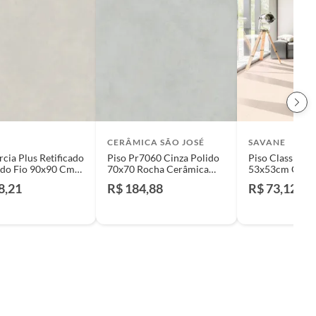
I
CERÂMICA SÃO JOSÉ
SAVANE
rcia Plus Retificado
Piso Pr7060 Cinza Polido
Piso Classic Av
ado Fio 90x90 Cm
70x70 Rocha Cerâmica
53x53cm Caixa
,41 m²
3,43m² Cerâmica São José
Retificado Beg
8,21
R$ 184,88
R$ 73,12