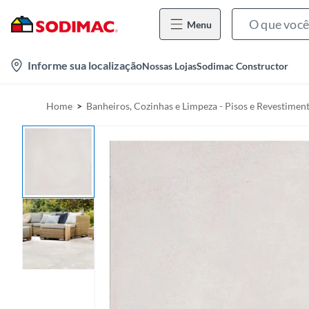
Menu
l
Informe sua localização
Nossas Lojas
Sodimac Constructor
o
c
Home
Banheiros, Cozinhas e Limpeza - Pisos e Revestimen
a
t
i
o
n
-
i
c
o
n