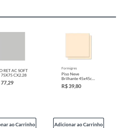
formigres
SO RET AC SOFT
Piso Neve
 75X75 CX2.28
Brilhante 45x45cm
 77,29
Caixa 2,00m² Bege
R$ 39,80
onar ao Carrinho
Adicionar ao Carrinho