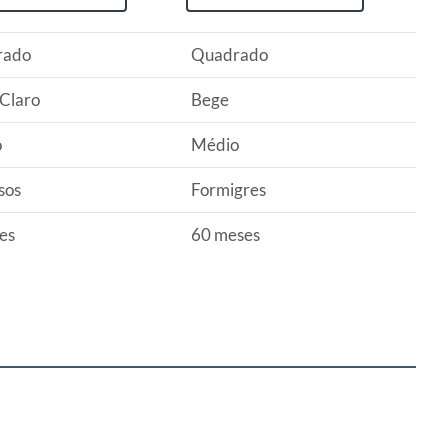
rado
Quadrado
 Claro
Bege
o
Médio
sos
Formigres
es
60 meses