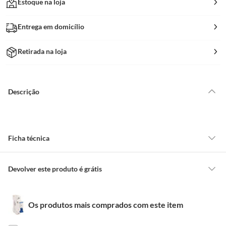
Estoque na loja
Entrega em domicílio
Retirada na loja
Descrição
Ficha técnica
Comprimento da
7,8cm
Devolver este produto é grátis
Embalagem
CONCEITOS GERAIS
Os produtos mais comprados com este item
O cliente poderá requerer a troca de produtos Marca Própria adquiridos
Largura da
1,8cm
ou oriundos das lojas da Construdecor, no entanto, a troca só é
Embalagem