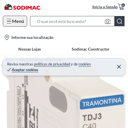
0
Inicia a Sessão
Menú
S
e
l
Informe sua localização
a
o
r
Nossas Lojas
Sodimac Constructor
c
c
a
h
Home
Especial Sodimac - Black Friday
t
Revisa nuestras
políticas de privacidad
y
de
cookies
B
Aceptar cookies
i
a
o
r
n
-
i
c
o
n