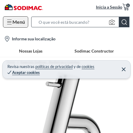
0
Inicia a Sessão
Menú
S
e
l
Informe sua localização
a
o
r
Nossas Lojas
Sodimac Constructor
c
c
a
h
Home
Especiais Sodimac - Banheiros e Cozinhas
t
Revisa nuestras
políticas de privacidad
y
de
cookies
B
Aceptar cookies
i
a
o
r
n
-
i
c
o
n