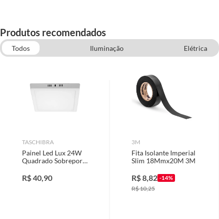
Produtos recomendados
Todos
Iluminação
Elétrica
Tomadas e Interruptores
Painel de Led
Ar condicionado e Ventilação
Refletores
Projeto La Decora
Materiais Elétricos
TASCHIBRA
3M
Painel Led Lux 24W
Fita Isolante Imperial
Quadrado Sobrepor
Slim 18Mmx20M 3M
6500K Taschibra
R$
40,90
R$
8,82
-14%
R$
10,25