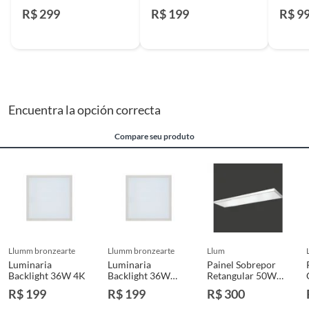
R$ 299
R$ 199
R$ 9
Encuentra la opción correcta
Compare seu produto
llumm bronzearte
llumm bronzearte
llum
Luminaria
Luminaria
Painel Sobrepor
Backlight 36W 4K
Backlight 36W
Retangular 50W
6,5K Llumm
6.5K Biv
R$ 199
R$ 199
R$ 300
Bronzearte