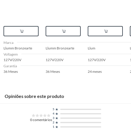
Marca
Llumm Bronzearte
Llumm Bronzearte
Llum
Voltagem
127V/220V
127V/220V
127V/220V
Garantia
36 Meses
36 Meses
24 meses
Opiniões sobre este produto
5
4
3
0
comentários
2
1