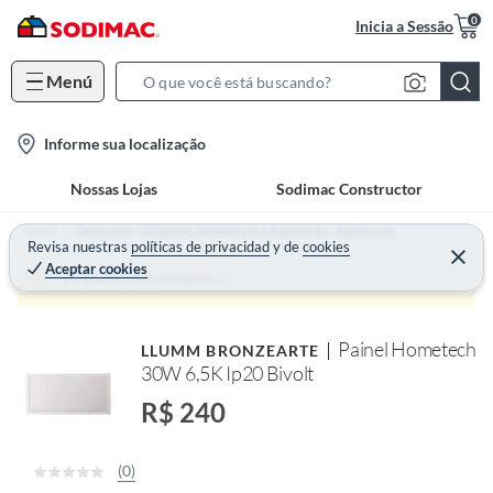
0
Inicia a Sessão
Menú
S
e
l
Informe sua localização
a
o
r
Nossas Lojas
Sodimac Constructor
c
c
a
h
Home
Decoração, Utilidades Domésticas e Iluminação - Iluminação
t
Revisa nuestras
políticas de privacidad
y
de
cookies
B
Aceptar cookies
i
a
Produto sem estoque :(
o
r
n
Painel Hometech
LLUMM BRONZEARTE
-
30W 6,5K Ip20 Bivolt
i
c
R$ 240
o
n
(0)