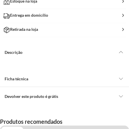
Estoque na loja
Entrega em domicílio
Retirada na loja
Descrição
Ficha técnica
Marca
Cortag
Devolver este produto é grátis
CONCEITOS GERAIS
Comprimento da
1cm
O cliente poderá requerer a troca de produtos Marca Própria adquiridos
Embalagem
Produtos recomendados
ou oriundos das lojas da Construdecor, no entanto, a troca só é