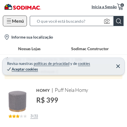
0
Inicia a Sessão
Menú
S
e
l
Informe sua localização
a
o
r
Nossas Lojas
Sodimac Constructor
c
c
a
h
Home
Móveis e Organização - Móveis
Sofás
t
Revisa nuestras
políticas de privacidad
y
de
cookies
B
Aceptar cookies
i
a
Produto sem estoque :(
o
r
n
Puff Neia Homy
HOMY
-
i
R$ 399
c
o
3 (1)
n