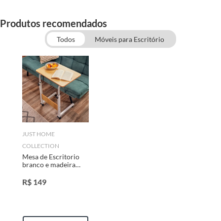
Produtos recomendados
Todos
Móveis para Escritório
JUST HOME
COLLECTION
Mesa de Escritorio
branco e madeira
altura 60x40x67-
87cm Ajustável Just
R$
149
Home Collection