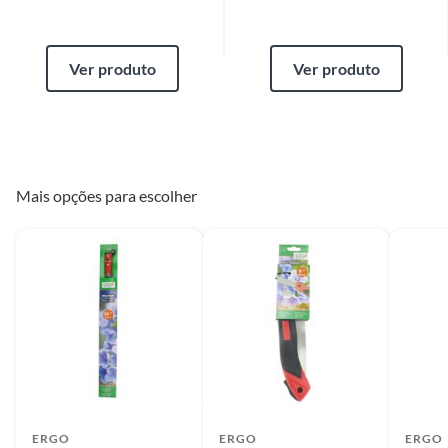
Se o produto estiver indisponível, por qualquer motivo, o cliente poderá
optar por:
a
. Substituição do produto por outro da mesma espécie, em perfeitas
condições de uso;
Ver produto
Ver produto
b
. A restituição imediata da quantia paga, monetariamente atualizada;
c
. O abatimento proporcional no preço.
Produtos de outros fornecedores
O cliente deverá apresentar a respectiva Nota Fiscal de compra.
Mais opções para escolher
Assistência técnica
O atendente deverá verificar se há algum tipo de obrigação de envio do
produto para análise pela assistência técnica indicada pelo fornecedor ou
oferecida pela Construdecor. Em caso positivo, a Construdecor deverá
reter o produto ou indicar ao cliente a relação de endereços ou de
contatos com a assistência técnica.
Produtos instalados
Para a troca de produtos já instalados (ex.: pisos, porcelanatos,
revestimentos, pastilhas, louças, esquadrias, móveis e afins) o cliente
deverá apresentar a respectiva Nota Fiscal, quando será agendada uma
ERGO
ERGO
ERGO
visita técnica no local, para constatação ou não do vício. A resposta ao