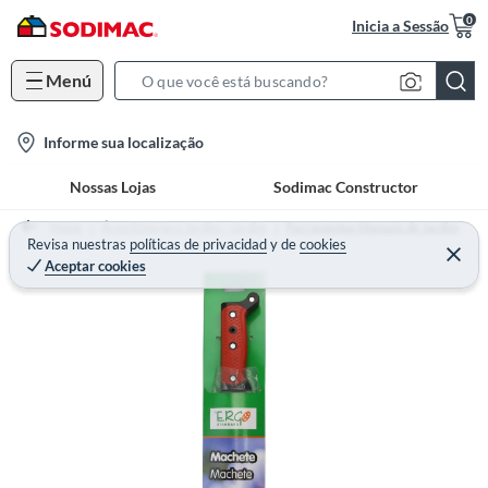
0
Inicia a Sessão
Menú
S
e
l
Informe sua localização
a
o
r
Nossas Lojas
Sodimac Constructor
c
c
a
h
Home
Área Externa e Jardim - Jardim
Ferramentas Manuais de Jardim
t
Revisa nuestras
políticas de privacidad
y
de
cookies
B
Aceptar cookies
i
a
o
r
n
-
i
c
o
n