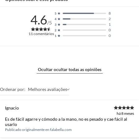
8
5
4.6
2
4
/5
1
3
0
2
11
comentários
0
1
Ocultar ocultar todas as opiniões
Ordenar por:
Melhores avaliações
Ignacio
há 8 meses
Es de fácil agarre y cómodo a la mano, no es pesado y cae fácil al
usarlo
Publicado originalmente en
falabella.com