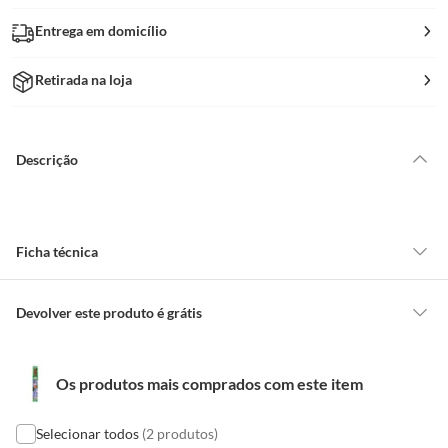
Entrega em domicílio
Retirada na loja
Descrição
Ficha técnica
Garantia
6 Meses
Devolver este produto é grátis
CONCEITOS GERAIS
Peso Bruto
0,54kg
Os produtos mais comprados com este item
O cliente poderá requerer a troca de produtos Marca Própria adquiridos
ou oriundos das lojas da Construdecor, no entanto, a troca só é
obrigatória quando este produto apresentar vício, ou seja, quando
Selecionar todos
(2 produtos)
EAN
7807998020293