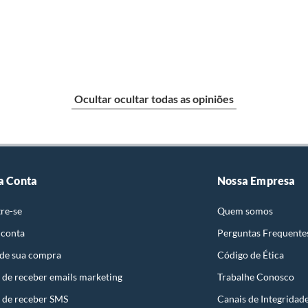
e: pisos, porcelanatos, revestimentos, pastilhas,
ivotante
entar a respectiva Nota Fiscal, quando será agendada
io. A resposta ao cliente deverá ser imediata. Sendo
a) dias, a contar da data da visita técnica.
achada
sse poderá ser substituído, imediatamente, acrescido
Ocultar ocultar todas as opiniões
são negociados diretamente entre o Diretor de Loja ou
liente poderá optar por:
 perfeitas condições de uso;
 atualizada;
a Conta
Nossa Empresa
re-se
Quem somos
 conta
Perguntas Frequente
achada
 de sua compra
Código de Ética
mpra.
 de receber emails marketing
Trabalhe Conosco
 de receber SMS
Canais de Integridad