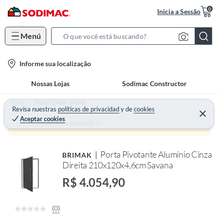
0
Inicia a Sessão
Menú
S
e
l
Informe sua localização
a
o
r
Nossas Lojas
Sodimac Constructor
c
c
a
h
Home
Pisos e Tintas - Portas
t
Revisa nuestras
políticas de privacidad
y
de
cookies
B
Aceptar cookies
i
a
Produto sem estoque :(
o
r
n
Porta Pivotante Alumínio Cinza
BRIMAK
-
Direita 210x120x4,6cm Savana
i
c
R$ 4.054,90
o
n
(0)