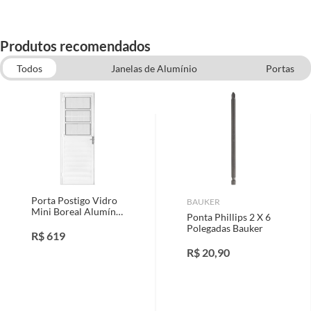
Produtos recomendados
Todos
Janelas de Alumínio
Portas
Acessórios de Furadeira
Inseticidas e Repelentes
Porta Postigo Vidro
BAUKER
Mini Boreal Alumínio
Ponta Phillips 2 X 6
Branco Direita
Polegadas Bauker
210x80cm
R$
619
R$
20,90