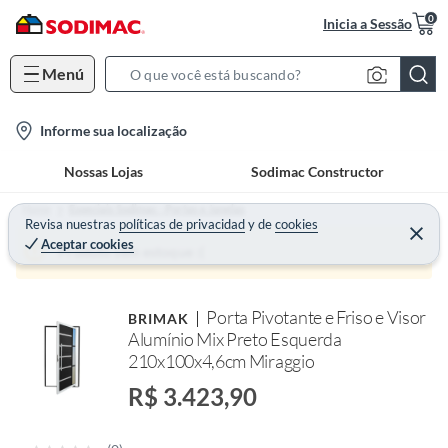
0
Inicia a Sessão
Menú
S
e
l
Informe sua localização
a
o
r
Nossas Lojas
Sodimac Constructor
c
c
a
h
Home
Especiais Sodimac - Portas e Janelas
t
Revisa nuestras
políticas de privacidad
y
de
cookies
B
Aceptar cookies
i
a
Produto sem estoque :(
o
r
n
Porta Pivotante e Friso e Visor
BRIMAK
-
Alumínio Mix Preto Esquerda
i
210x100x4,6cm Miraggio
c
R$ 3.423,90
o
n