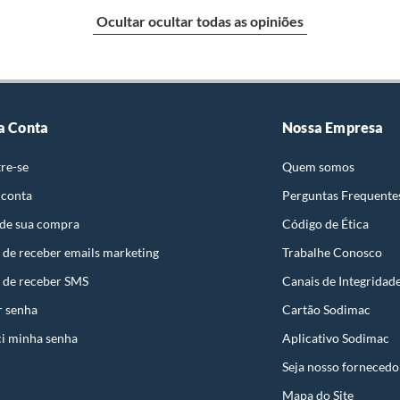
Ocultar ocultar todas as opiniões
identificação do vício.
g
strói ou acaba com o primeiro uso ou em pouco tempo.
ntificação do vício.
a Conta
Nossa Empresa
0x4,6cm
re-se
Quem somos
ta.
 conta
Perguntas Frequente
ojas ou no Centro de Distribuição, o atendente
 de sua compra
Código de Ética
esteja disponível em sua loja em até 30 (trinta) dias,
cliente.
 de receber emails marketing
Trabalhe Conosco
de Distribuição, o cliente poderá optar por:
, Fechadura, Pivot
 de receber SMS
Canais de Integridad
 perfeitas condições de uso;
r senha
Cartão Sodimac
 atualizada;
al
i minha senha
Aplicativo Sodimac
Seja nosso fornecedo
es
Mapa do Site