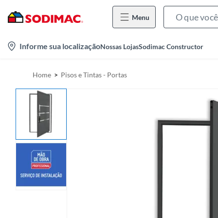
Menu
l
Informe sua localização
Nossas Lojas
Sodimac Constructor
o
c
Home
Pisos e Tintas - Portas
a
t
i
o
n
-
i
c
o
n