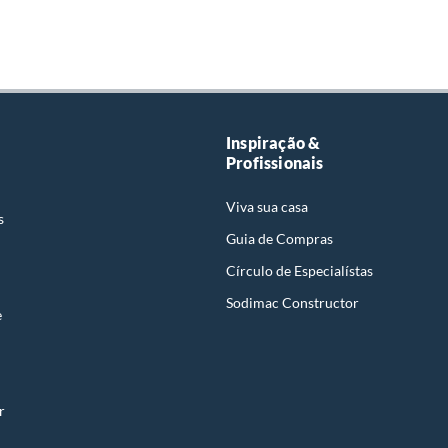
Inspiração &
Profissionais
Viva sua casa
s
Guia de Compras
Círculo de Especialístas
Sodimac Constructor
e
r