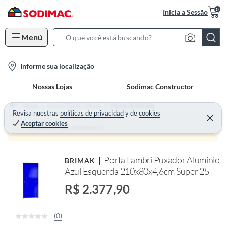
0
Inicia a Sessão
Menú
S
e
l
Informe sua localização
a
o
r
Nossas Lojas
Sodimac Constructor
c
c
a
h
Home
Pisos e Tintas - Portas
Portas de Entrada
t
Revisa nuestras
políticas de privacidad
y
de
cookies
B
Aceptar cookies
i
a
Produto sem estoque :(
o
r
n
Porta Lambri Puxador Alumínio
BRIMAK
-
Azul Esquerda 210x80x4,6cm Super 25
i
c
R$ 2.377,90
o
n
(0)