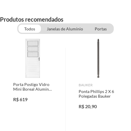
Produtos recomendados
Todos
Janelas de Alumínio
Portas
Porta Postigo Vidro
BAUKER
Mini Boreal Alumínio
Ponta Phillips 2 X 6
Branco Direita
Polegadas Bauker
210x80cm
R$
619
R$
20,90