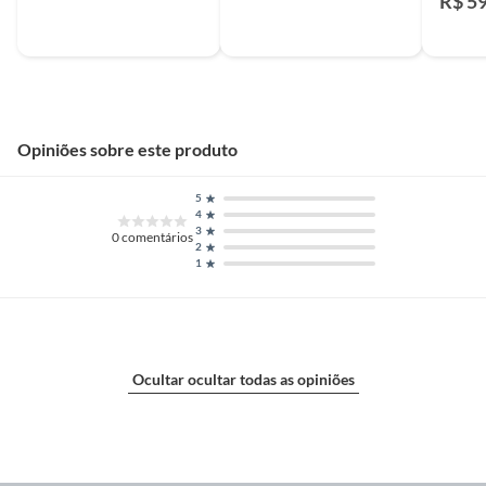
R$ 5
Opiniões sobre este produto
5
4
3
0
comentários
2
1
Ocultar ocultar todas as opiniões