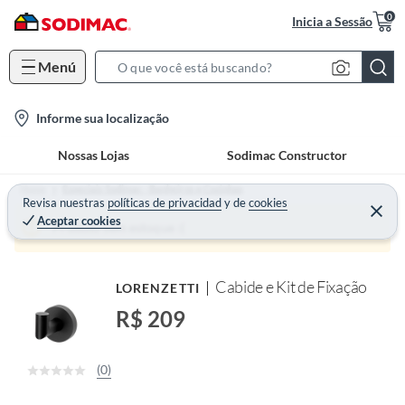
0
Inicia a Sessão
Menú
S
e
l
Informe sua localização
a
o
r
Nossas Lojas
Sodimac Constructor
c
c
a
h
Home
Especiais Sodimac - Banheiros e Cozinhas
t
Revisa nuestras
políticas de privacidad
y
de
cookies
B
Aceptar cookies
i
a
Produto sem estoque :(
o
r
n
Cabide e Kit de Fixação
LORENZETTI
-
i
R$ 209
c
o
(0)
n