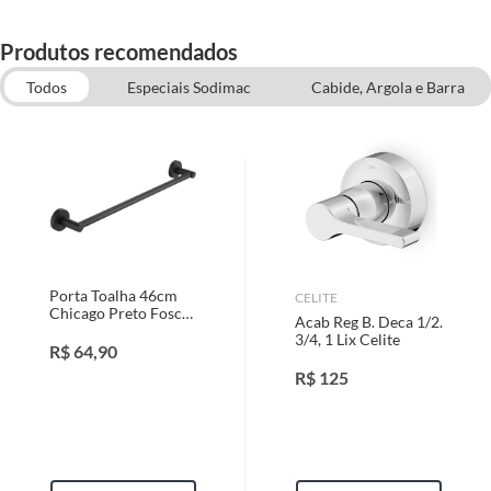
Produtos recomendados
Todos
Especiais Sodimac
Cabide, Argola e Barra
Acessórios para Banheiro
Banheiros
Porta Toalha 46cm
CELITE
Chicago Preto Fosco
Acab Reg B. Deca 1/2.
Sensi Dacqua
3/4, 1 Lix Celite
R$
64,90
R$
125