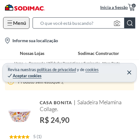
0
Inicia a Sessão
Menú
S
e
l
Informe sua localização
a
o
r
Nossas Lojas
Sodimac Constructor
c
c
a
h
Home
Decoração, Utilidades Domésticas e Iluminação - Mesa Posta
t
Revisa nuestras
políticas de privacidad
y
de
cookies
B
Louças Avulsas e Jogos de Jantar
Aceptar cookies
i
a
Produto sem estoque :(
o
r
n
-
Saladeira Melamina
CASA BONITA
i
Collage.
c
R$ 24,90
o
n
5 (1)