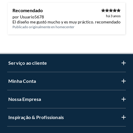
Recomendado
há 3 anos
por Usuario5678
El diseño me gustó mucho y es muy práctico. recomendado
Publicado originalmente en
homecenter
Serviço ao cliente
Minha Conta
Centro de ajuda
Programa de Fidelidade Sodimac Stix
Nossa Empresa
Cadastre-se
LGPD - Lei Geral de Proteção de Dados Pessoais
Minha conta
Política de Zona de Preços
Inspiração & Profissionais
Quem somos
Status de sua compra
Retirada na Loja
Perguntas Frequentes