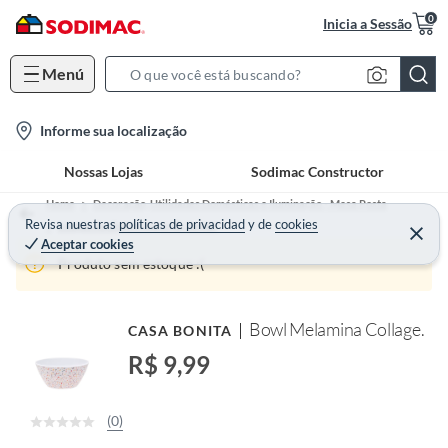
0
Inicia a Sessão
Menú
S
e
l
Informe sua localização
a
o
r
Nossas Lojas
Sodimac Constructor
c
c
a
h
Home
Decoração, Utilidades Domésticas e Iluminação - Mesa Posta
t
Revisa nuestras
políticas de privacidad
y
de
cookies
B
Louças Avulsas e Jogos de Jantar
Aceptar cookies
i
a
Produto sem estoque :(
o
r
n
-
Bowl Melamina Collage.
CASA BONITA
i
R$ 9,99
c
o
n
(0)