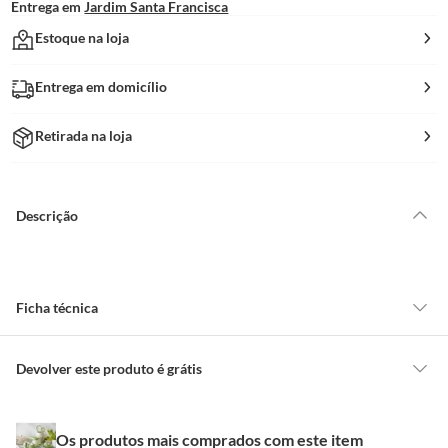
Entrega em
Jardim Santa Francisca
Estoque na loja
Entrega em domicílio
Retirada na loja
Descrição
Ficha técnica
Marca
Just Home Collection
Devolver este produto é grátis
CONCEITOS GERAIS
Cor
Sortido
Os produtos mais comprados com este item
O cliente poderá requerer a troca de produtos Marca Própria adquiridos