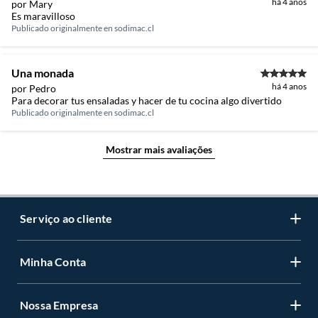
há 4 anos
por Mary
Es maravilloso
Publicado originalmente en
sodimac.cl
Una monada
há 4 anos
por Pedro
Para decorar tus ensaladas y hacer de tu cocina algo divertido
Publicado originalmente en
sodimac.cl
Mostrar mais avaliações
Serviço ao cliente
Minha Conta
Centro de ajuda
Programa de Fidelidade Sodimac Stix
Nossa Empresa
Cadastre-se