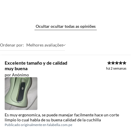
produto em quaisquer das lojas ou no Centro de Distribuição, o cliente
poderá optar por:
a.
Substituição do produto por outro da mesma espécie, em perfeitas
condições de uso;
b.
A restituição imediata da quantia paga, monetariamente atualizada;
Ocultar ocultar todas as opiniões
c.
O abatimento proporcional no preço.
Produtos em PERFEITO ESTADO
Ordenar por:
Melhores avaliações
Para a compra via Site ou Televendas após o prazo de 7 dias a troca será
atendida somente nas lojas da Construdecor.
A troca de produtos em perfeito estado, ou seja, que não apresente
Excelente tamaño y de calidad
qualquer tipo de vício, não é obrigatório. No entanto, se o produto estiver
muy buena
há 2 semanas
em perfeito estado, em sua embalagem original, intacta e acompanhada
por Anónimo
da respectiva Nota Fiscal, a Construdecor, por mera liberalidade, poderá
trocar o produto por quaisquer outros disponíveis em loja, de igual valor
ou, no caso de produto com peço superior ao produto objeto da troca,
esta poderá ser feita desde que o cliente pague a diferença de preço.
Es muy ergonomica, se puede manejar facilmente hace un corte
limpio lo cual habla de su buena calidad de la cuchilla
Publicado originalmente en
falabella.com.pe