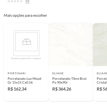
(0)
Mais opções para escolher
PORTINARI
ELIANE
ELIAN
Porcelanato Lux Mood
Porcelanato Tibre Brut
Porcel
Gr 15x15 Cx0.56
Po 90x90r
Crista
R$ 162,34
R$ 364,26
R$ 5