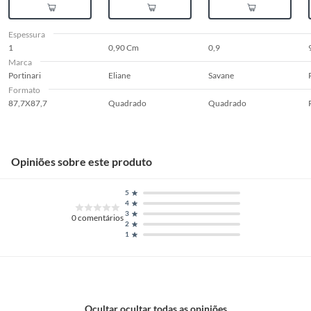
Espessura
1
0,90 Cm
0,9
Marca
Portinari
Eliane
Savane
Formato
87,7X87,7
Quadrado
Quadrado
Opiniões sobre este produto
5
4
3
0
comentários
2
1
Ocultar ocultar todas as opiniões