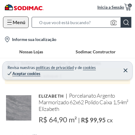
0
Inicia a Sessão
Menú
S
e
l
Informe sua localização
a
o
r
Nossas Lojas
Sodimac Constructor
c
c
a
h
Home
Banheiros, Cozinhas e Limpeza - Pisos e Revestimentos
t
Revisa nuestras
políticas de privacidad
y
de
cookies
B
Aceptar cookies
i
a
Produto sem estoque :(
o
r
n
Porcelanato Argento
ELIZABETH
-
Marmorizado 62x62 Polido Caixa 1,54m²
i
Elizabeth
c
R$ 64,90 m²
o
|
R$ 99,95
cx
n