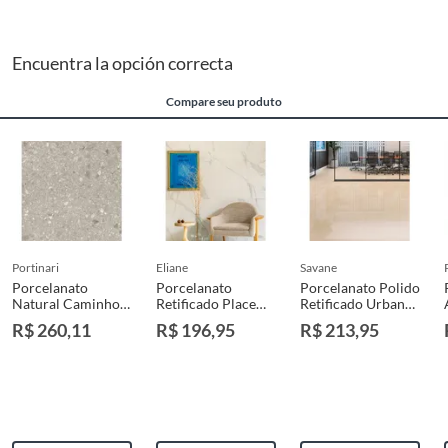
Encuentra la opción correcta
Compare seu produto
portinari
eliane
savane
Porcelanato
Porcelanato
Porcelanato Polido
Natural Caminho
Retificado Place
Retificado Urban
Gr 87,7X87,7cm
Acetinado 84x84
Branco Interno
R$ 260,11
R$ 196,95
R$ 213,95
Retificado Caixa
Cm Caixa 2,12 M²
71x71cm Caixa
1,54 M² Portinari
2,52 m² Savane