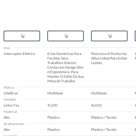
Uso
Interruptor Eletrico
Eclas Numéricas Para
Posiciona O Punho Na
Facilitar Seus
Altura Ideal Para Evitar
Trabalhos Diários!
Lesões,
Conta com Design Slim
e Ergonômico, Para
Manter O Estilo Da Sua
Mesa de Trabalho
Marca
Intelbras
Multilaser
Multilaser
Modelo
Linha Yzy
Tc230
Ac033
Material
Abs
Plástico
Plástico / Tecido
Acabamento
Abs
Plastico
Plastico / Tecido
Garantia