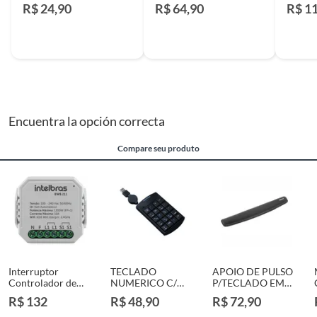
3200D
R$ 24,90
R$ 64,90
R$ 1
Encuentra la opción correcta
Compare seu produto
Interruptor
TECLADO
APOIO DE PULSO
Controlador de
NUMERICO C/
P/TECLADO EM
Crg Wi-Fi 1 1 Ews
CABO RETRATIL
GEL PRETO
R$ 132
R$ 48,90
R$ 72,90
211
USB PR