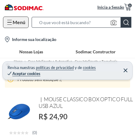
0
Inicia a Sessão
Menú
S
e
l
Informe sua localização
a
o
r
Nossas Lojas
Sodimac Constructor
c
c
a
h
Home
Casa Inteligente e Automotivo - Casa Inteligente e Tecnologia
t
Revisa nuestras
políticas de privacidad
y
de
cookies
B
Informática
Aceptar cookies
i
a
Produto sem estoque :(
o
r
n
-
MOUSE CLASSICO BOX OPTICO FULL
i
USB AZUL
c
R$ 24,90
o
n
(0)