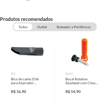
Produtos recomendados
Todos
Outlet
Roteador e Periféricos
IPC
ELGO
Bico de canto D36
Bocal Rotativo
para Aspirador
Ajustável com Chave,
Ecoclean IPC
Preto, 2,4m
R$
16,90
R$
54,90