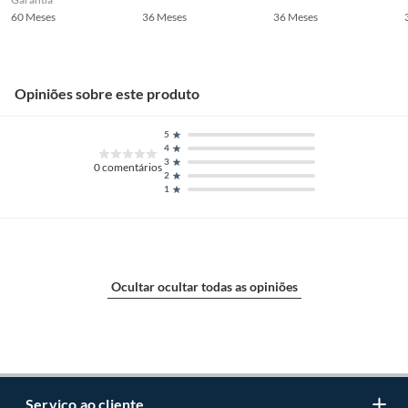
60 Meses
36 Meses
36 Meses
Opiniões sobre este produto
5
4
3
0
comentários
2
1
Ocultar ocultar todas as opiniões
Serviço ao cliente