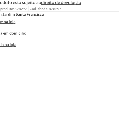
oduto está sujeito ao
direito de devolução
 produto: 878297
Cód. tienda: 878297
m
Jardim Santa Francisca
e na loja
a em domicílio
da na loja