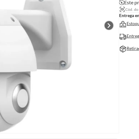
Este pr
Cód. do
Entrega e
Estoqu
Entreg
Retira