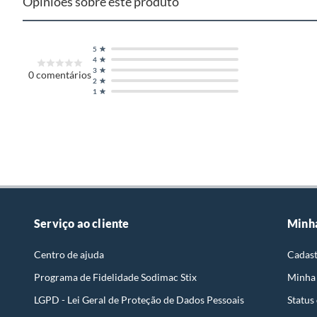
Opiniões sobre este produto
5
4
3
0
comentários
2
1
Serviço ao cliente
Minh
Centro de ajuda
Cadast
Programa de Fidelidade Sodimac Stix
Minha
LGPD - Lei Geral de Proteção de Dados Pessoais
Status