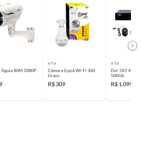
VTV
VTV
 Àguia 80M 1080P
Câmera Espiã Wi-Fi 360
Dvr 5X1 4Ch 1080P + Hd
Graus
500Gb
9
R$ 309
R$ 1.099