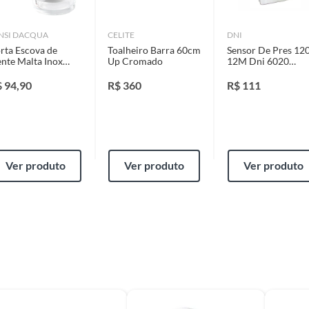
identificação do vício.
NSI DACQUA
CELITE
DNI
rta Escova de
Toalheiro Barra 60cm
Sensor De Pres 12
strói ou acaba com o primeiro uso ou em pouco tempo.
nte Malta Inox
Up Cromado
12M Dni 6020
ntificação do vício.
nsi Dacqua
Branco 8M
$
94,90
R$
360
R$
111
ta.
ojas ou no Centro de Distribuição, o atendente
Ver produto
Ver produto
Ver produto
esteja disponível em sua loja em até 30 (trinta) dias,
cliente.
de Distribuição, o cliente poderá optar por:
 perfeitas condições de uso;
 atualizada;