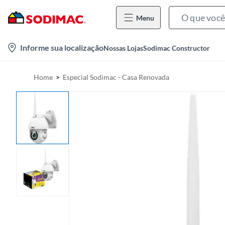
Menu
l
Informe sua localização
Nossas Lojas
Sodimac Constructor
o
c
Home
Especial Sodimac - Casa Renovada
a
t
i
o
n
-
i
c
o
n