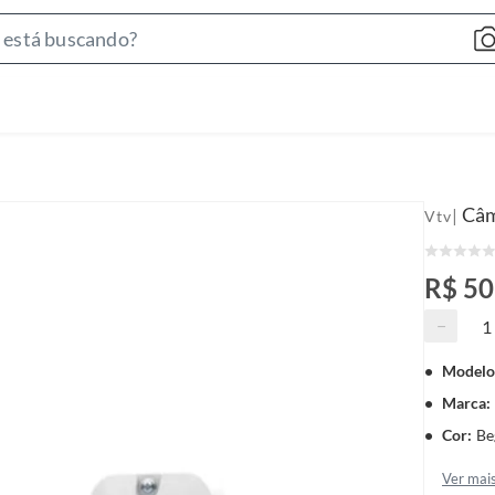
S
e
a
r
c
h
B
Câm
|
Vtv
a
r
R$ 5
−
Modelo
Marca
:
Cor
:
Be
Ver mai