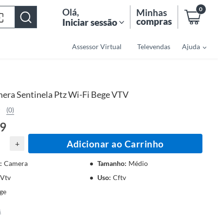
0
Olá
,
Minhas
compras
Iniciar sessão
Assessor Virtual
Televendas
Ajuda
era Sentinela Ptz Wi-Fi Bege VTV
(0)
09
Adicionar ao Carrinho
+
:
Camera
Tamanho
:
Médio
Vtv
Uso
:
Cftv
ge
s