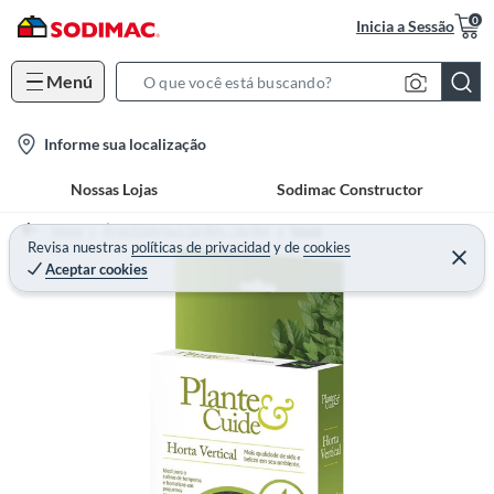
0
Inicia a Sessão
Menú
S
e
l
Informe sua localização
a
o
r
Nossas Lojas
Sodimac Constructor
c
c
a
h
Home
Área Externa e Jardim - Jardim
Vasos
t
Revisa nuestras
políticas de privacidad
y
de
cookies
B
Aceptar cookies
i
a
o
r
n
-
i
c
o
n