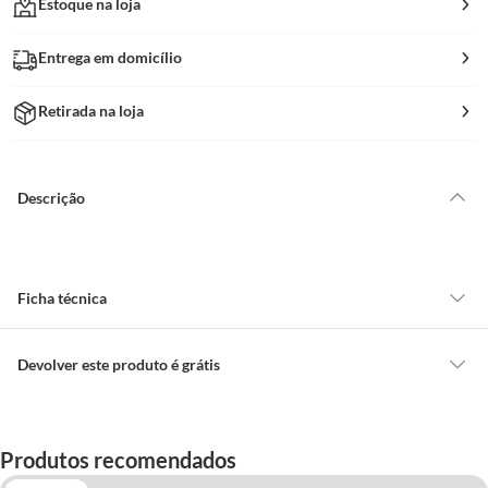
Estoque na loja
Entrega em domicílio
Retirada na loja
Descrição
Ficha técnica
Marca
Plante & Cuide
Devolver este produto é grátis
CONCEITOS GERAIS
Composição
Feltro 100% Polipropileno
O cliente poderá requerer a troca de produtos Marca Própria adquiridos
Produtos recomendados
ou oriundos das lojas da Construdecor, no entanto, a troca só é