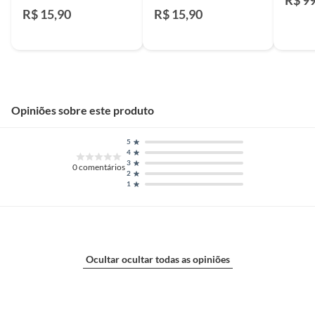
R$ 9
Bivolt
Bivolt
R$ 15,90
R$ 15,90
Opiniões sobre este produto
5
4
3
0
comentários
2
1
Ocultar ocultar todas as opiniões