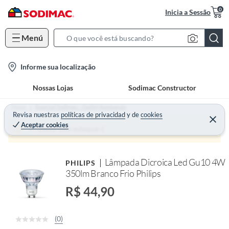
0
Inicia a Sessão
Menú
S
e
l
Informe sua localização
a
o
r
Nossas Lojas
Sodimac Constructor
c
c
a
h
Home
Especial Sodimac - Outlet Iluminação
t
Revisa nuestras
políticas de privacidad
y
de
cookies
B
Aceptar cookies
i
a
Produto sem estoque :(
o
r
n
Lâmpada Dicroica Led Gu10 4W
PHILIPS
-
350lm Branco Frio Philips
i
c
R$ 44,90
o
n
(0)