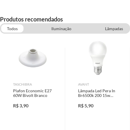
Produtos recomendados
Todos
Iluminação
Lâmpadas
Materiais Elétricos
Construção e Acabamentos
Ar condicionado e Ventilação
TASCHIBRA
AVANT
Plafon Economic E27
Lâmpada Led Pera In
60W Bivolt Branco
Br6500k 200 15w
Bivolt Br1300 B
Avant
R$
3,90
R$
5,90