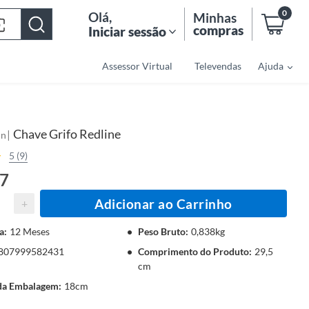
0
Olá
,
Minhas
compras
Iniciar sessão
Assessor Virtual
Televendas
Ajuda
Chave Grifo Redline
|
nn
5 (9)
27
Adicionar ao Carrinho
+
a
:
12 Meses
Peso Bruto
:
0,838kg
807999582431
Comprimento do Produto
:
29,5
cm
 da Embalagem
:
18cm