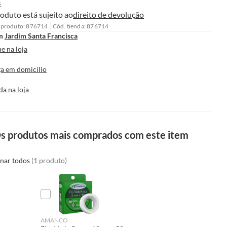
s
oduto está sujeito ao
direito de devolução
 produto: 876714
Cód. tienda: 876714
m
Jardim Santa Francisca
e na loja
a em domicílio
da na loja
s produtos mais comprados com este item
onar todos
(1 produto)
AMANCO