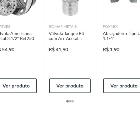
identificação do vício.
xidável
strói ou acaba com o primeiro uso ou em pouco tempo.
TEVES
ROMAR METAIS
FOXMIX
ntificação do vício.
lvula Americana
Válvula Tanque Bli
Abraçadeira Tipo 
tal 3.1/2" Ref250
com Arr Acetal
1.1/4"
Cromado Dn32 Ka
Romar Metais
$
54,90
R$
41,90
R$
1,90
ta.
ojas ou no Centro de Distribuição, o atendente
esteja disponível em sua loja em até 30 (trinta) dias,
Ver produto
Ver produto
Ver produto
cliente.
de Distribuição, o cliente poderá optar por:
g
 perfeitas condições de uso;
 atualizada;