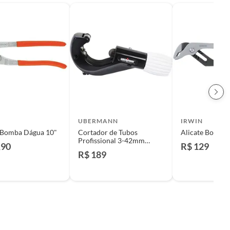
UBERMANN
IRWIN
e Bomba Dágua 10"
Cortador de Tubos
Alicate Bomba
Profissional 3-42mm
,90
R$ 129
Ubermann
R$ 189