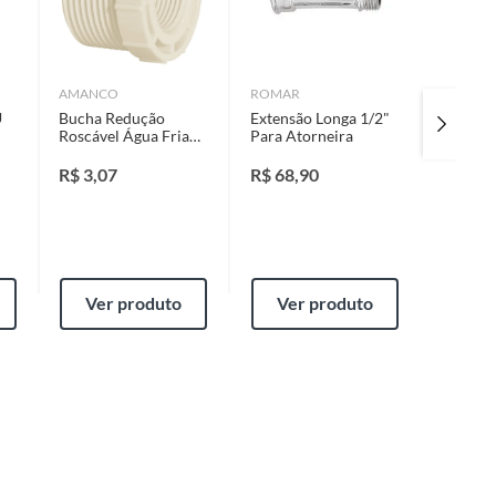
AMANCO
ROMAR
AMANC
U
Bucha Redução
Extensão Longa 1/2"
Adesivo
Roscável Água Fria
Para Atorneira
175G
Branco 3/4-1/2"
R$
3,07
R$
68,90
R$
30,
Ver produto
Ver produto
Ver