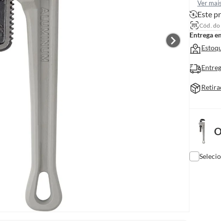
Ver mai
Este pr
Cód. do
Entrega e
Estoqu
Entreg
Retira
O
Seleci