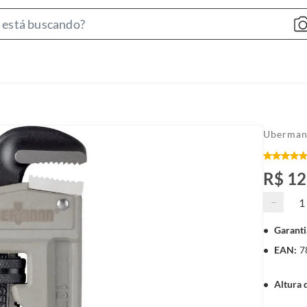
S
e
a
r
c
h
B
Uberma
a
r
R$ 1
−
Garanti
EAN
:
7
Altura