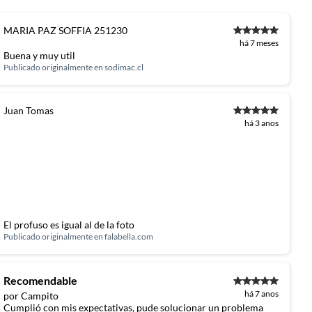
MARIA PAZ SOFFIA 251230
há 7 meses
Buena y muy util
Publicado originalmente en
sodimac.cl
Juan Tomas
há 3 anos
El profuso es igual al de la foto
Publicado originalmente en
falabella.com
Recomendable
há 7 anos
por Campito
Cumplió con mis expectativas, pude solucionar un problema