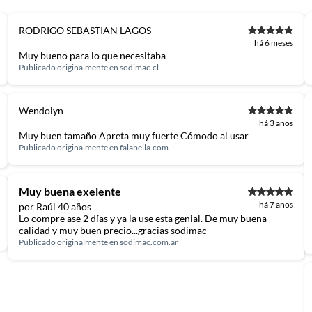
ta.
ojas ou no Centro de Distribuição, o atendente
RODRIGO SEBASTIAN LAGOS
esteja disponível em sua loja em até 30 (trinta) dias,
há 6 meses
Muy bueno para lo que necesitaba
uto em quaisquer das lojas ou no Centro de
Publicado originalmente en
sodimac.cl
 perfeitas condições de uso;
 atualizada;
Wendolyn
há 3 anos
Muy buen tamaño Apreta muy fuerte Cómodo al usar
Publicado originalmente en
falabella.com
s a troca será atendida somente nas lojas da
Muy buena exelente
há 7 anos
por Raúl 40 años
resente qualquer tipo de vício, não é obrigatório. No
Lo compre ase 2 días y ya la use esta genial. De muy buena
calidad y muy buen precio...gracias sodimac
embalagem original, intacta e acompanhada da
Publicado originalmente en
sodimac.com.ar
ade, poderá trocar o produto por quaisquer outros
com peço superior ao produto objeto da troca, esta
reço.