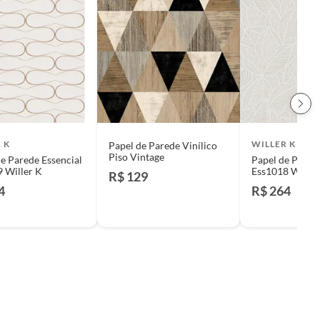
 K
WILLER K
Papel de Parede Vinílico
Piso Vintage
e Parede Essencial
Papel de Parede
 Willer K
Ess1018 Willer
R$ 129
4
R$ 264