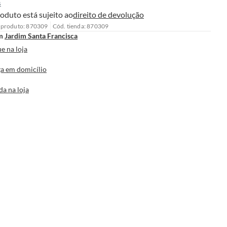
s
oduto está sujeito ao
direito de devolução
 produto: 870309
Cód. tienda: 870309
m
Jardim Santa Francisca
e na loja
a em domicílio
da na loja