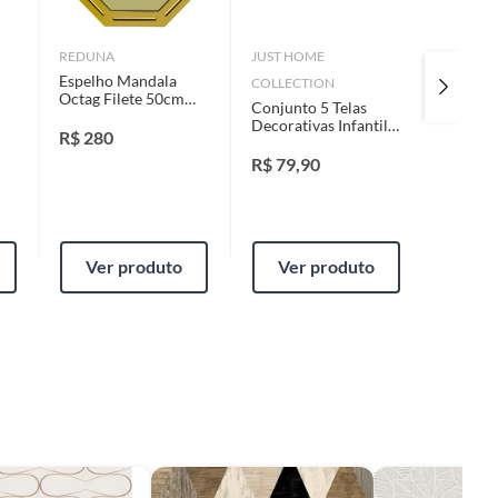
REDUNA
JUST HOME
STARRE
Espelho Mandala
Estilet
COLLECTION
Octag Filete 50cm
Exact P
Conjunto 5 Telas
Dourado Reduna
Decorativas Infantil
a
R$
280
R$
150
Carrinhos Just Home
Collection
R$
79,90
Ver produto
Ver produto
Ver