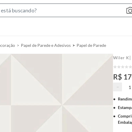
S
e
a
r
c
ecoração
Papel de Parede e Adesivos
Papel de Parede
h
B
|
Wiler K
a
r
R$ 1
−
Rendim
Estamp
Compri
Embala