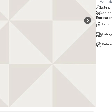
Ver mai
Este pr
Cód. do
Entrega e
Estoqu
Entreg
Retira