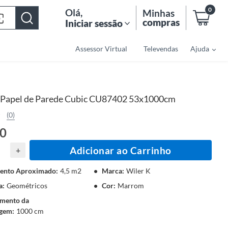
0
Olá
,
Minhas
compras
Iniciar sessão
Assessor Virtual
Televendas
Ajuda
Papel de Parede Cubic CU87402 53x1000cm
(0)
70
Adicionar ao Carrinho
+
ento Aproximado
:
4,5 m2
Marca
:
Wiler K
a
:
Geométricos
Cor
:
Marrom
mento da
gem
:
1000 cm