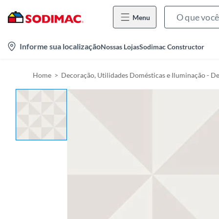
Menu
l
Informe sua localização
Nossas Lojas
Sodimac Constructor
o
c
Home
Decoração, Utilidades Domésticas e Iluminação - D
a
t
i
o
n
-
i
c
o
n