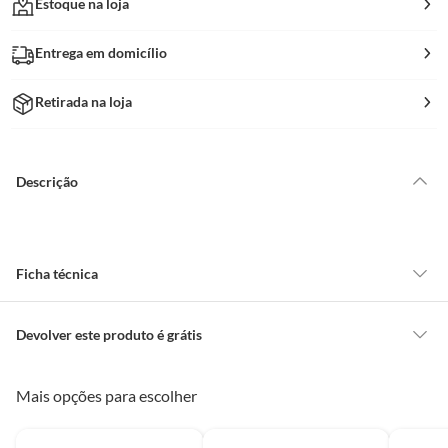
Estoque na loja
Entrega em domicílio
Retirada na loja
Descrição
Ficha técnica
Garantia
Legal
Devolver este produto é grátis
CONCEITOS GERAIS
Mais opções para escolher
Peso Bruto
1,85 Kg
O cliente poderá requerer a troca de produtos Marca Própria adquiridos
ou oriundos das lojas da Construdecor, no entanto, a troca só é