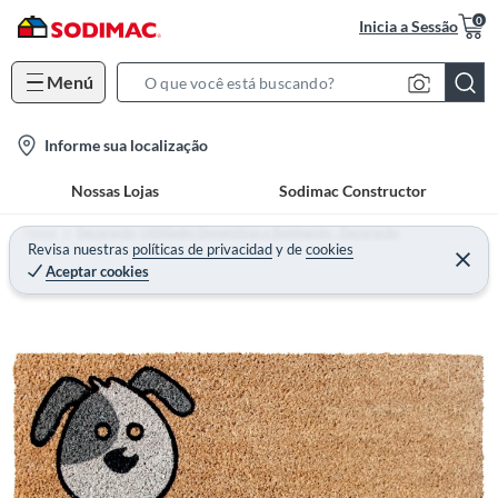
0
Inicia a Sessão
Menú
S
e
l
Informe sua localização
a
o
r
Nossas Lojas
Sodimac Constructor
c
c
a
h
Home
Decoração, Utilidades Domésticas e Iluminação - Decoração
t
Revisa nuestras
políticas de privacidad
y
de
cookies
B
Aceptar cookies
i
a
o
r
n
-
i
c
o
n