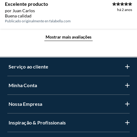
Excelente producto
há 2 anos
por Juan Carlos
Buena calidad
Publicado originalmente en
falabella.com
Mostrar mais avaliações
Serviço ao cliente
Minha Conta
Centro de ajuda
Programa de Fidelidade Sodimac Stix
Nossa Empresa
Cadastre-se
LGPD - Lei Geral de Proteção de Dados Pessoais
Minha conta
Política de Zona de Preços
Inspiração & Profissionais
Quem somos
Status de sua compra
Retirada na Loja
Perguntas Frequentes