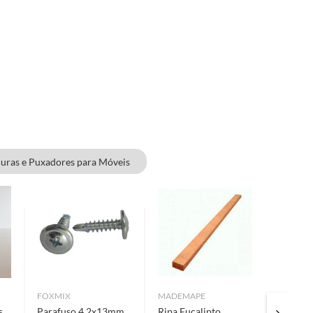
uras e Puxadores para Móveis
FOXMIX
MADEMAPE
FIXSER
s
Parafuso 4,2x13mm
Ripa Eucalipto
Alça C