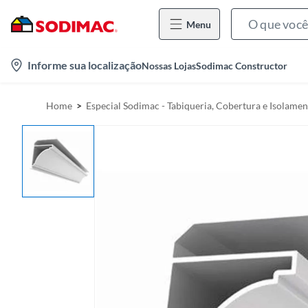
Menu
l
Informe sua localização
Nossas Lojas
Sodimac Constructor
o
c
Home
Especial Sodimac - Tabiqueria, Cobertura e Isolame
a
t
i
o
n
-
i
c
o
n