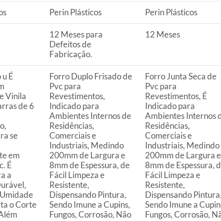
uto em quaisquer das lojas ou no Centro de
os
Perin Plásticos
Perin Plásticos
 perfeitas condições de uso;
12 Meses para
12 Meses
 atualizada;
Defeitos de
Fabricação.
 u É
Forro Duplo Frisado de
Forro Junta Seca de
em
Pvc para
Pvc para
s a troca será atendida somente nas lojas da
e Vinila
Revestimentos,
Revestimentos, É
arras de 6
Indicado para
Indicado para
Ambientes Internos de
Ambientes Internos 
resente qualquer tipo de vício, não é obrigatório. No
o,
Residências,
Residências,
embalagem original, intacta e acompanhada da
ra se
Comerciais e
Comerciais e
ade, poderá trocar o produto por quaisquer outros
Industriais, Medindo
Industriais, Medindo
com peço superior ao produto objeto da troca, esta
te em
200mm de Largura e
200mm de Largura e
c. É
8mm de Espessura, de
8mm de Espessura, 
reço.
ra a
Fácil Limpeza e
Fácil Limpeza e
Durável,
Resistente,
Resistente,
à Umidade
Dispensando Pintura,
Dispensando Pintura
ita o Corte
Sendo Imune a Cupins,
Sendo Imune a Cupin
 Além
Fungos, Corrosão, Não
Fungos, Corrosão, N