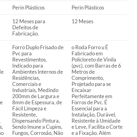
Perin Plásticos
Perin Plásticos
12 Meses para
12 Meses
Defeitos de
Fabricação.
Forro Duplo Frisado de
o Roda Forro u É
Pvc para
Fabricado em
Revestimentos,
Policloreto de Vinila
Indicado para
(pvc), com Barras de 6
de
Ambientes Internos de
Metros de
Residências,
Comprimento,
Comerciais e
Projetado para se
Industriais, Medindo
Encaixar
200mm de Largura e
Perfeitamente em
de
8mm de Espessura, de
Forros de Pvc. É
Fácil Limpeza e
Essencial para a
Resistente,
Instalação, Durável,
,
Dispensando Pintura,
Resistente à Umidade
s,
Sendo Imune a Cupins,
e Leve, Facilita o Corte
ão
Fungos, Corrosão, Não
e a Fixação. Além