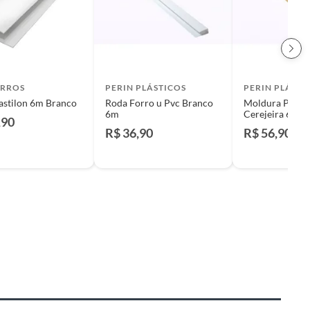
RROS
PERIN PLÁSTICOS
PERIN PLÁSTI
Pastilon 6m Branco
Roda Forro u Pvc Branco
Moldura Pvc M
6m
Cerejeira 6m
,90
R$ 36,90
R$ 56,90