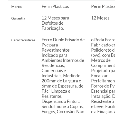
para que seja retirado pelo cliente. Não tendo mais o prod
Perin Plásticos
Perin Plástic
Marca
Distribuição, o cliente poderá optar por:
a.
Substituição do produto por outro da mesma espécie, em
12 Meses para
12 Meses
Garantia
b.
A restituição imediata da quantia paga, monetariamente
Defeitos de
Fabricação.
c.
O abatimento proporcional no preço.
Forro Duplo Frisado de
o Roda Forro
Características
Produtos em PERFEITO ESTADO
Pvc para
Fabricado 
Para a compra via Site ou Televendas após o prazo de 7 dia
Revestimentos,
Policloreto d
Construdecor.
Indicado para
(pvc), com B
Ambientes Internos de
Metros de
A troca de produtos em perfeito estado, ou seja, que não ap
Residências,
Compriment
entanto, se o produto estiver em perfeito estado, em sua 
Comerciais e
Projetado pa
respectiva Nota Fiscal, a Construdecor, por mera liberalid
Industriais, Medindo
Encaixar
disponíveis em loja, de igual valor ou, no caso de produto 
200mm de Largura e
Perfeitamen
6mm de Espessura, de
Forros de Pv
poderá ser feita desde que o cliente pague a diferença de p
Fácil Limpeza e
Essencial pa
Resistente,
Instalação, 
Dispensando Pintura,
Resistente 
Sendo Imune a Cupins,
e Leve, Facil
Fungos, Corrosão, Não
e a Fixação.