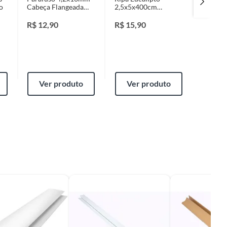
o
Cabeça Flangeada
2,5x5x400cm
Brilha
Phillips Rosca Inteira
Vermelho Mademape
Fixser
Ponta Agulha
R$
12,90
R$
15,90
R$
7,9
Zincado Cromado 20
Peças
Ver produto
Ver produto
Ver