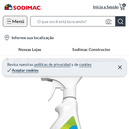
0
Inicia a Sessão
Menú
S
e
l
Informe sua localização
a
o
r
Nossas Lojas
Sodimac Constructor
c
c
a
h
Home
Área Externa e Jardim - Jardim
Sementes, Bulbos e Fertilizantes
t
Revisa nuestras
políticas de privacidad
y
de
cookies
B
Aceptar cookies
i
a
o
r
n
-
i
c
o
n