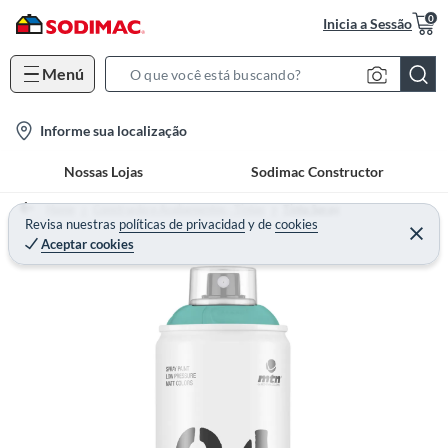
0
Inicia a Sessão
Menú
S
e
l
Informe sua localização
a
o
r
Nossas Lojas
Sodimac Constructor
c
c
a
h
Home
Construção e Acabamentos - Tintas
Tinta Spray
t
Revisa nuestras
políticas de privacidad
y
de
cookies
B
Aceptar cookies
i
a
o
r
n
-
i
c
o
n