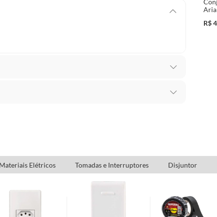
Con
Aria
R$
4
ho
ia adquiridos ou oriundos das lojas da Construdecor,
presentar vício, ou seja, quando apresentar
orne o produto impróprio ou inadequado ao consumo
Materiais Elétricos
Tomadas e Interruptores
Disjuntor
 produto: se é durável ou não durável.
a; que não é destruído pelo consumo; há o desgaste