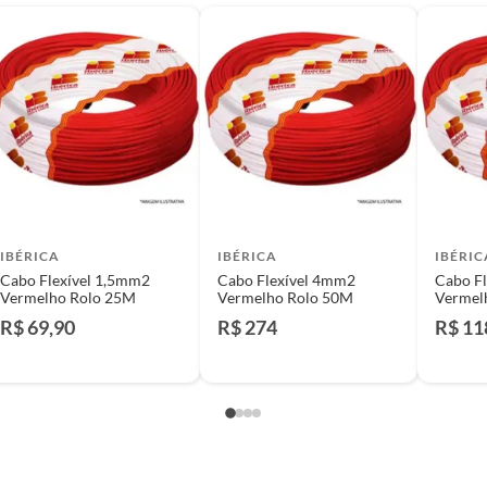
e: pisos, porcelanatos, revestimentos, pastilhas,
entar a respectiva Nota Fiscal, quando será agendada
io. A resposta ao cliente deverá ser imediata. Sendo
a) dias, a contar da data da visita técnica.
sse poderá ser substituído, imediatamente, acrescido
são negociados diretamente entre o Diretor de Loja ou
liente poderá optar por:
 perfeitas condições de uso;
IBÉRICA
IBÉRICA
IBÉRIC
 atualizada;
Cabo Flexível 1,5mm2
Cabo Flexível 4mm2
Cabo F
Vermelho Rolo 25M
Vermelho Rolo 50M
Vermel
R$ 69,90
R$ 274
R$ 11
mpra.