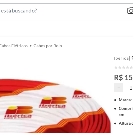
S
e
a
r
c
Cabos Elétricos
Cabos por Rolo
h
B
|
Ibérica
a
r
R$ 1
−
Marca
:
Compri
cm
Altura