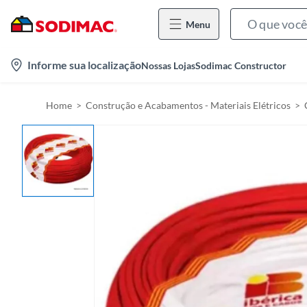
Menu
l
Informe sua localização
Nossas Lojas
Sodimac Constructor
o
c
Home
Construção e Acabamentos - Materiais Elétricos
a
t
i
o
n
-
i
c
o
n