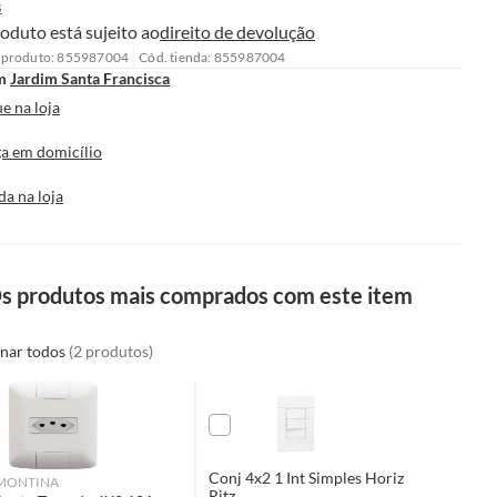
s
oduto está sujeito ao
direito de devolução
 produto: 855987004
Cód. tienda: 855987004
m
Jardim Santa Francisca
e na loja
a em domicílio
da na loja
s produtos mais comprados com este item
onar todos
(2 produtos)
Conj 4x2 1 Int Simples Horiz
MONTINA
Ritz