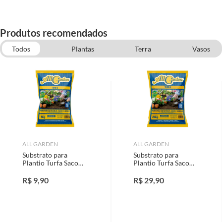
Produtos recomendados
Todos
Plantas
Terra
Vasos
Cascas, Cascalhos e Pedras
Cerâmica
ALL GARDEN
ALL GARDEN
Substrato para
Substrato para
Plantio Turfa Saco
Plantio Turfa Saco
5Kg All Garden
25Kg All Garden
R$
9,90
R$
29,90