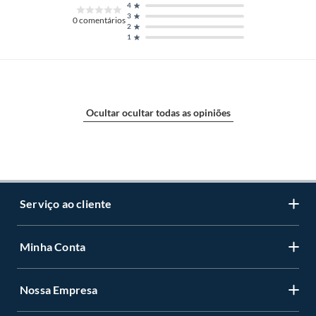
4
3
0
comentários
2
1
Ocultar ocultar todas as opiniões
Serviço ao cliente
Minha Conta
Centro de ajuda
Programa de Fidelidade Sodimac Stix
Nossa Empresa
Cadastre-se
LGPD - Lei Geral de Proteção de Dados Pessoais