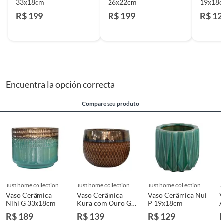
33x18cm
26x22cm
19x18
R$ 199
R$ 199
R$ 1
Encuentra la opción correcta
Compare seu produto
just home collection
just home collection
just home collection
Vaso Cerâmica
Vaso Cerâmica
Vaso Cerâmica Nui
Nihi G 33x18cm
Kura com Ouro G
P 19x18cm
30x23cm
R$ 189
R$ 139
R$ 129