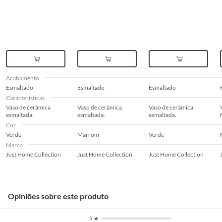
Acabamento
Esmaltado
Esmaltado
Esmaltado
Características
Vaso de cerâmica
Vaso de cerâmica
Vaso de cerâmica
esmaltada.
esmaltada.
esmaltada.
Cor
Verde
Marrom
Verde
Marca
Just Home Collection
Just Home Collection
Just Home Collection
Opiniões sobre este produto
5