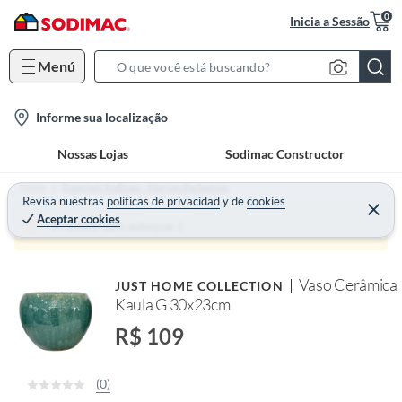
0
Inicia a Sessão
Menú
S
e
l
Informe sua localização
a
o
r
Nossas Lojas
Sodimac Constructor
c
c
a
h
Home
Especiais Sodimac - Marcas Exclusivas
t
Revisa nuestras
políticas de privacidad
y
de
cookies
B
Aceptar cookies
i
a
Produto sem estoque :(
o
r
n
Vaso Cerâmica
JUST HOME COLLECTION
-
Kaula G 30x23cm
i
c
R$ 109
o
n
(0)