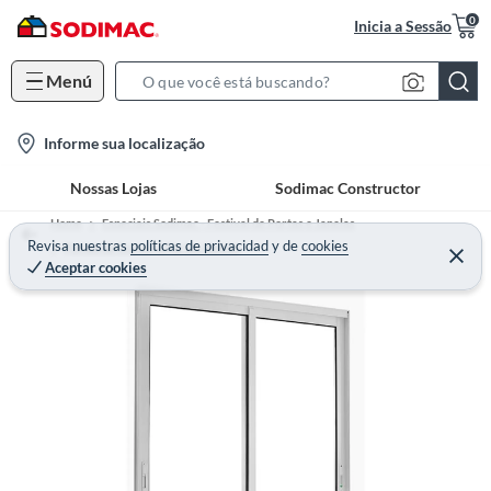
0
Inicia a Sessão
Menú
S
e
l
Informe sua localização
a
o
r
Nossas Lojas
Sodimac Constructor
c
c
a
h
Home
Especiais Sodimac - Festival de Portas e Janelas
t
Revisa nuestras
políticas de privacidad
y
de
cookies
B
Portas de Correr e Portas Balcão
Aceptar cookies
i
a
o
r
n
-
i
c
o
n