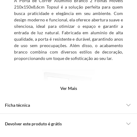
A Porta de Correr Alumínio Branco 2 Folhas Móveis
210x150x8,6cm Topsul é a solução perfeita para quem
busca praticidade e elegância em seu ambiente. Com
design moderno e funcional, ela oferece abertura suave e
silenciosa, ideal para otimizar o espaço e garantir a
entrada de luz natural. Fabricada em alumínio de alta
qualidade, a porta é resistente e durável, garantindo anos
de uso sem preocupações. Além disso, o acabamento
branco combina com diversos estilos de decoração,
proporcionando um toque de sofisticação ao seu lar.
Ver Mais
Ficha técnica
Quantidades de
2 Folhas
Devolver este produto é grátis
Folhas
CONCEITOS GERAIS