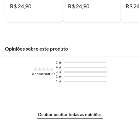
2,5x20cm Brilhante
2,5x20cm Brilhante
2,5x20
R$ 24,90
R$ 24,90
R$ 2
Eliane
Eliane
Eliane
Opiniões sobre este produto
5
4
3
0
comentários
2
1
Ocultar ocultar todas as opiniões