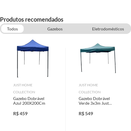
Produtos recomendados
Todos
Gazebos
Eletrodomésticos
Colchões Infláveis
Móveis Área Externa
Móveis para Sala de Jantar
Tubos e Conexões de PPR
Cantoneiras
JUST HOME
JUST HOME
COLLECTION
COLLECTION
Gazebo Dobrável
Gazebo Dobrável
Azul 200X200Cm
Verde 3x3m Just
Home Collection
R$
459
R$
549