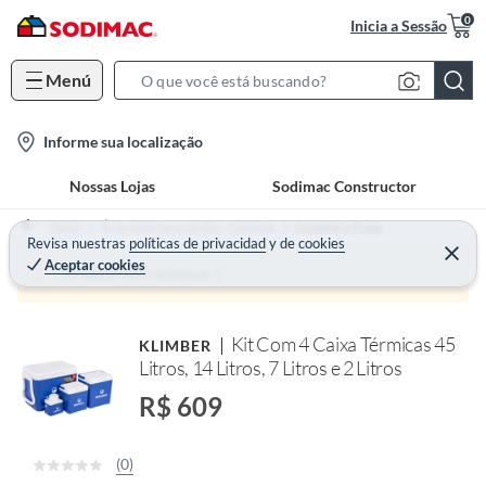
0
Inicia a Sessão
Menú
S
e
l
Informe sua localização
a
o
r
Nossas Lojas
Sodimac Constructor
c
c
a
h
Home
Área Externa e Jardim - Camping
Camping e Praia
t
Revisa nuestras
políticas de privacidad
y
de
cookies
B
Aceptar cookies
i
a
Produto sem estoque :(
o
r
n
Kit Com 4 Caixa Térmicas 45
KLIMBER
-
Litros, 14 Litros, 7 Litros e 2 Litros
i
c
R$ 609
o
n
(0)