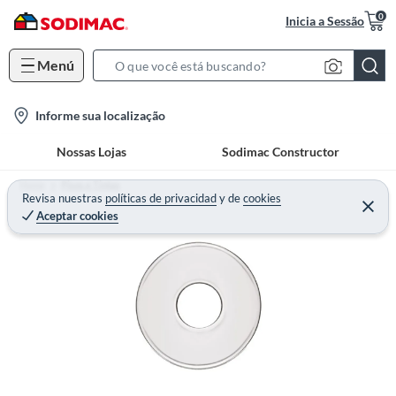
0
Inicia a Sessão
Menú
S
e
l
Informe sua localização
a
o
r
Nossas Lojas
Sodimac Constructor
c
c
a
h
Home
Pisos e Tintas
t
Revisa nuestras
políticas de privacidad
y
de
cookies
B
Aceptar cookies
i
a
o
r
n
-
i
c
o
n