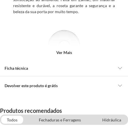
resistente e durável, a roseta garante a segurança e a
beleza da sua porta por muito tempo.
Ver Mais
Ficha técnica
Modelo
Redonda
Devolver este produto é grátis
CONCEITOS GERAIS
Marca
Pado
O cliente poderá requerer a troca de produtos Marca Própria adquiridos
Produtos recomendados
ou oriundos das lojas da Construdecor, no entanto, a troca só é
obrigatória quando este produto apresentar vício, ou seja, quando
Todos
Fechaduras e Ferragens
Hidráulica
Uso
Portas de madeira em geral.
apresentar irregularidade quanto à qualidade e/ou quantidade que torne
Portas de Interior
Fechaduras Externas e Internas