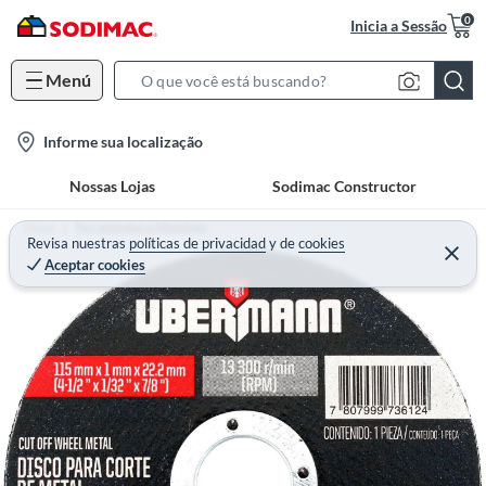
0
Inicia a Sessão
Menú
S
e
l
Informe sua localização
a
o
r
Nossas Lojas
Sodimac Constructor
c
c
a
h
Home
Ferramentas e Máquinas
t
Revisa nuestras
políticas de privacidad
y
de
cookies
B
Aceptar cookies
i
a
o
r
n
-
i
c
o
n