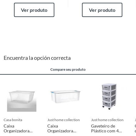
Ver produto
Ver produto
Encuentra la opción correcta
Compare seu produto
casa bonita
just home collection
just home collection
Caixa
Caixa
Gaveteiro de
Organizadora
Organizadora
Plástico com 4
Plastico
Plastico
Gavetas e Rodinhas