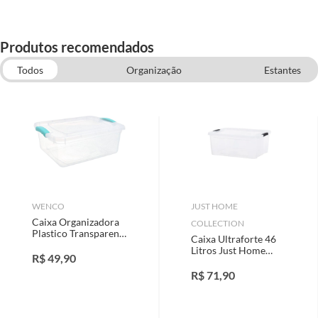
Produtos recomendados
Todos
Organização
Estantes
Iluminação, UD, Organização e Decoração
Sapateira
WENCO
JUST HOME
Caixa Organizadora
COLLECTION
Plastico Transparente
Caixa Ultraforte 46
Wenbox 15L
Litros Just Home
32x16x42cm Just
R$
49,90
Collection
Home Collection
R$
71,90