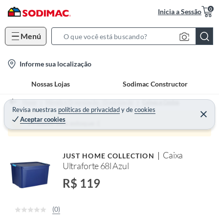
0
Inicia a Sessão
Menú
S
e
l
Informe sua localização
a
o
r
Nossas Lojas
Sodimac Constructor
c
c
a
h
Home
Móveis e Organização - Organização
Caixas e Cestos
t
Revisa nuestras
políticas de privacidad
y
de
cookies
B
Aceptar cookies
i
a
Produto sem estoque :(
o
r
n
Caixa
JUST HOME COLLECTION
-
Ultraforte 68l Azul
i
c
R$ 119
o
n
(0)