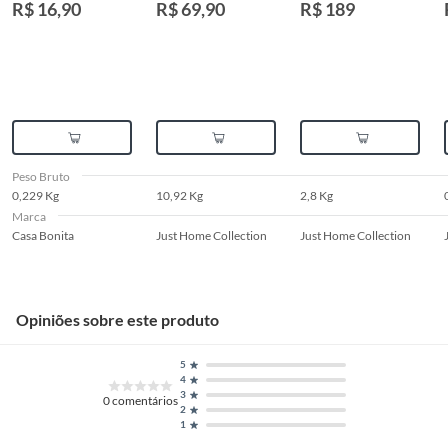
R$ 16,90
R$ 69,90
R$ 189
Transparente 6L
Transparente
Just Home
34x20x12cm Casa
UltraBox 30L
Collection
Bonita
60x42x17cm Just
Home Collection
Peso Bruto
0,229 Kg
10,92 Kg
2,8 Kg
Marca
Casa Bonita
Just Home Collection
Just Home Collection
Opiniões sobre este produto
5
4
3
0
comentários
2
1