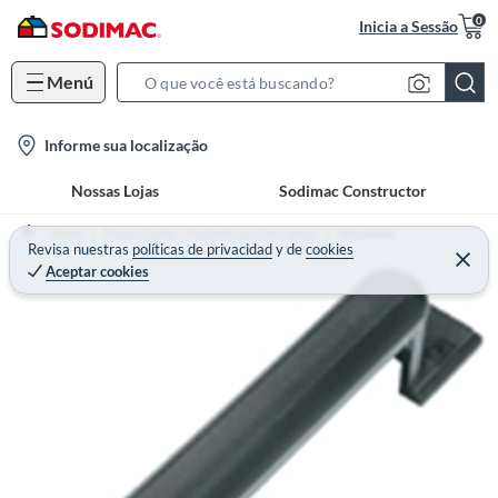
0
Inicia a Sessão
Menú
S
e
l
Informe sua localização
a
o
r
Nossas Lojas
Sodimac Constructor
c
c
a
h
Home
Pisos e Tintas - Fechaduras e Ferragens
Ferragens
t
Revisa nuestras
políticas de privacidad
y
de
cookies
B
Aceptar cookies
i
a
o
r
n
-
i
c
o
n