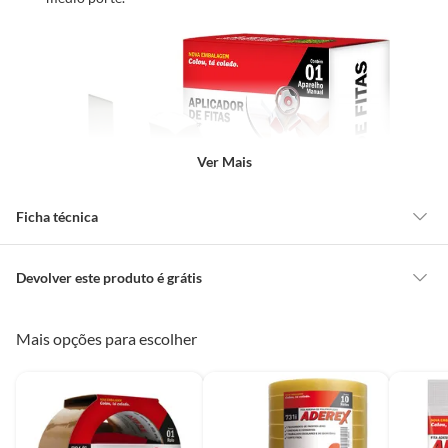
Ver Mais
Ficha técnica
Modelo
H11Cp/S
Devolver este produto é grátis
CONCEITOS GERAIS
Mais opções para escolher
Tamanho
Para rolos de até 50mm
O cliente poderá requerer a troca de produtos Marca Própria adquiridos
ou oriundos das lojas da Construdecor, no entanto, a troca só é
obrigatória quando este produto apresentar vício, ou seja, quando
Marca
Adere
apresentar irregularidade quanto à qualidade e/ou quantidade que torne
Características
o produto impróprio ou inadequado ao consumo ou que lhe diminua o