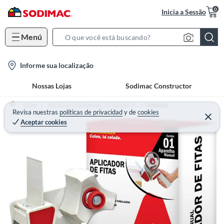
0
Inicia a Sessão
Menú
S
e
l
Informe sua localização
a
o
r
Nossas Lojas
Sodimac Constructor
c
c
a
h
Home
Móveis e Organização - Organização
Mudança
t
Revisa nuestras
políticas de privacidad
y
de
cookies
B
Aceptar cookies
i
a
o
r
n
-
i
c
o
n