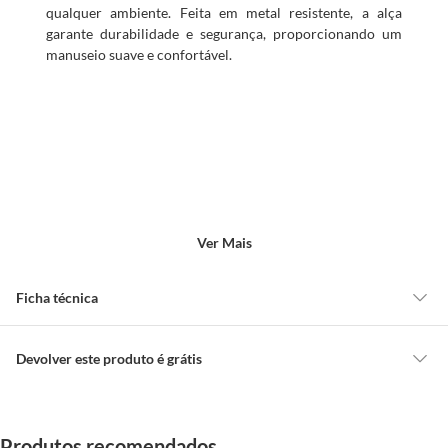
qualquer ambiente. Feita em metal resistente, a alça
garante durabilidade e segurança, proporcionando um
manuseio suave e confortável.
Ver Mais
Ficha técnica
Marca
Gamet
Devolver este produto é grátis
CONCEITOS GERAIS
Uso
Móveis
O cliente poderá requerer a troca de produtos Marca Própria adquiridos
Produtos recomendados