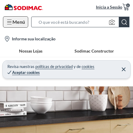
0
Inicia a Sessão
Menú
S
e
l
Informe sua localização
a
o
r
Nossas Lojas
Sodimac Constructor
c
c
a
h
Home
Pisos e Tintas
t
Revisa nuestras
políticas de privacidad
y
de
cookies
B
Aceptar cookies
i
a
o
r
n
-
i
c
o
n