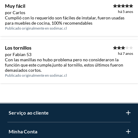
Muy fácil
há 5 anos
por Carlos
Cumplió con lo requerido son fáciles de instalar, fueron usadas
para muebles de cocina, 100% recomendables
Publicado originalmente en
sodimac.cl
Los tornillos
há 7 anos
por Fabian 53
Con las manillas no hubo problema pero no consideraron la
función que este cumple.junto al tornillo, estos últimos fueron
demasiados cortos.
Publicado originalmente en
sodimac.cl
Serviço ao cliente
Minha Conta
Centro de ajuda