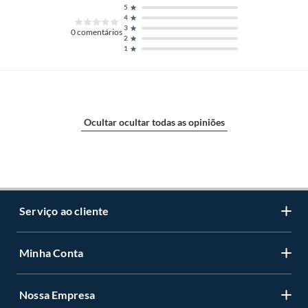
5
4
3
0
comentários
2
1
Ocultar ocultar todas as opiniões
Serviço ao cliente
Minha Conta
Centro de ajuda
Programa de Fidelidade Sodimac Stix
Nossa Empresa
Cadastre-se
LGPD - Lei Geral de Proteção de Dados Pessoais