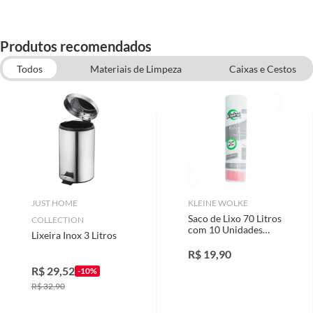
Produtos recomendados
Todos
Materiais de Limpeza
Caixas e Cestos
Luvas, Esponjas e Panos
Banheiros, Cozinhas e Limpeza
Organização de Closet
JUST HOME
KLEINE WOLKE
Saco de Lixo 70 Litros
COLLECTION
com 10 Unidades
Lixeira Inox 3 Litros
70x90cm Kleine
Wolke
R$
19,90
R$
29,52
-10%
R$
32,90