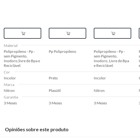
Material
Polipropileno - Pp -
Pp Polipropileno
Polipropileno - Pp -
sem Pigmento,
sem Pigmento,
Inodoro,livre de Bpa e
Inodoro, Livre de Bpa
Reciclável.
e Reciclável.
Cor
Incolor
Preto
Incolor
Marca
Nitron
Plasútil
Nitron
Garantia
3 Meses
3 Meses
3 Meses
Opiniões sobre este produto