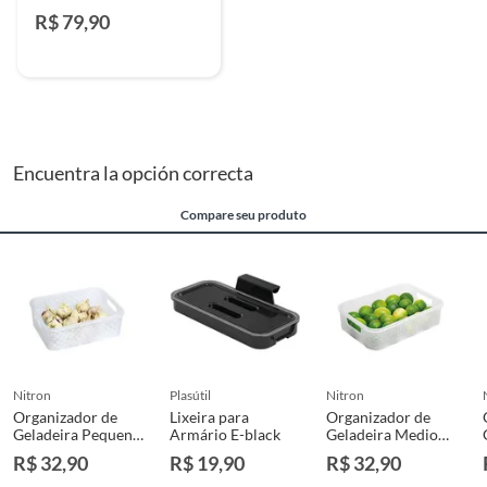
42,5x28,2x25,5cm Cinza
R$ 79,90
Encuentra la opción correcta
Compare seu produto
nitron
plasútil
nitron
Organizador de
Lixeira para
Organizador de
Geladeira Pequeno
Armário E-black
Geladeira Medio
de 2l Incolor
de 4l Incolor
R$ 32,90
R$ 19,90
R$ 32,90