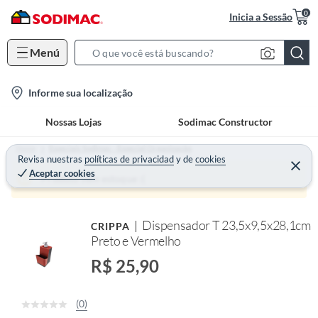
0
Inicia a Sessão
Menú
S
e
l
Informe sua localização
a
o
r
Nossas Lojas
Sodimac Constructor
c
c
a
h
Home
Especiais Sodimac - Especial Organização
t
Revisa nuestras
políticas de privacidad
y
de
cookies
B
Aceptar cookies
i
a
Produto sem estoque :(
o
r
n
Dispensador T 23,5x9,5x28,1cm
CRIPPA
-
Preto e Vermelho
i
c
R$ 25,90
o
n
(0)