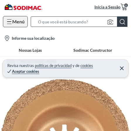
0
Inicia a Sessão
Menú
S
e
l
Informe sua localização
a
o
r
Nossas Lojas
Sodimac Constructor
c
c
a
h
Home
Marcas Próprias - Bauker
t
Revisa nuestras
políticas de privacidad
y
de
cookies
B
Aceptar cookies
i
a
o
r
n
-
i
c
o
n