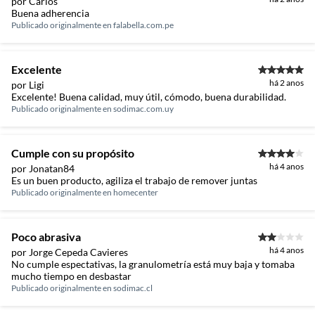
por Carlos
Buena adherencia
Publicado originalmente en
falabella.com.pe
Excelente
há 2 anos
por Ligi
Excelente! Buena calidad, muy útil, cómodo, buena durabilidad.
Publicado originalmente en
sodimac.com.uy
Cumple con su propósito
há 4 anos
por Jonatan84
Es un buen producto, agiliza el trabajo de remover juntas
Publicado originalmente en
homecenter
Poco abrasiva
há 4 anos
por Jorge Cepeda Cavieres
No cumple espectativas, la granulometría está muy baja y tomaba
mucho tiempo en desbastar
Publicado originalmente en
sodimac.cl