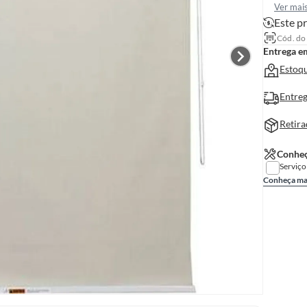
Ver mai
Este pr
Cód. do
Entrega e
Estoqu
Entreg
Retira
Conheç
Serviço
Conheça ma