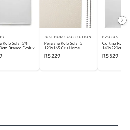
EY
JUST HOME COLLECTION
EVOLUX
a Rolo Solar 5%
Persiana Rolo Solar 5
Cortina Rolô So
130x160cm Branco Evolux
120x165 Cru Home
140x220cm Br
9
R$ 229
R$ 529