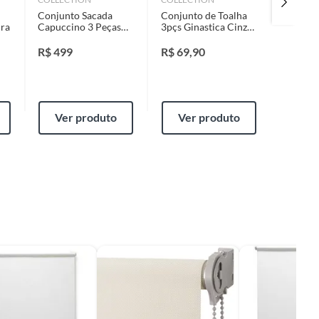
Conjunto Sacada
Conjunto de Toalha
Espregu
ira
Capuccino 3 Peças
3pçs Ginastica Cinza
Dobrave
Just Home Collection
Just Home Collection
Just Ho
R$
499
R$
69,90
R$
249
Ver produto
Ver produto
Ver