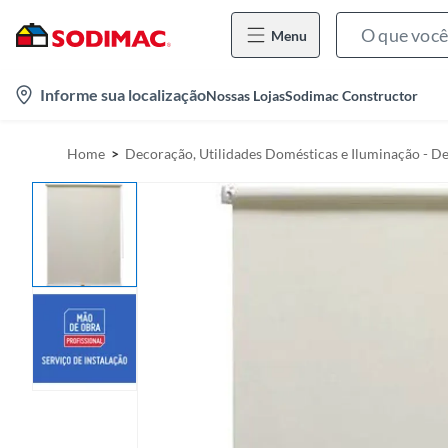
Menu
l
Informe sua localização
Nossas Lojas
Sodimac Constructor
o
c
Home
Decoração, Utilidades Domésticas e Iluminação - D
a
t
i
o
n
-
i
c
o
n