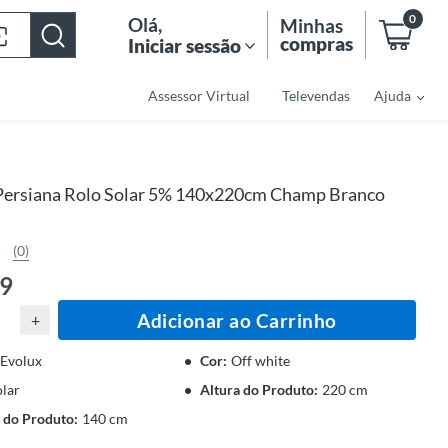
0
Olá
,
Minhas
compras
Iniciar sessão
Assessor Virtual
Televendas
Ajuda
Persiana Rolo Solar 5% 140x220cm Champ Branco
(0)
29
Adicionar ao Carrinho
+
Evolux
Cor
:
Off white
olar
Altura do Produto
:
220 cm
 do Produto
:
140 cm