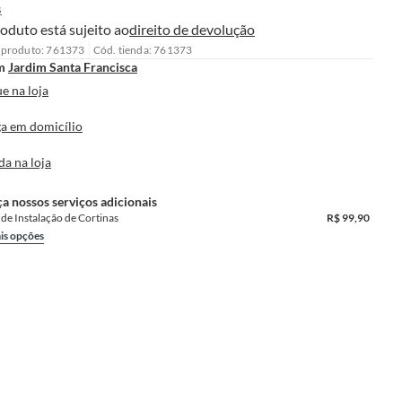
s
oduto está sujeito ao
direito de devolução
 produto: 761373
Cód. tienda: 761373
m
Jardim Santa Francisca
e na loja
a em domicílio
da na loja
a nossos serviços adicionais
 de Instalação de Cortinas
R$
99,90
is opções