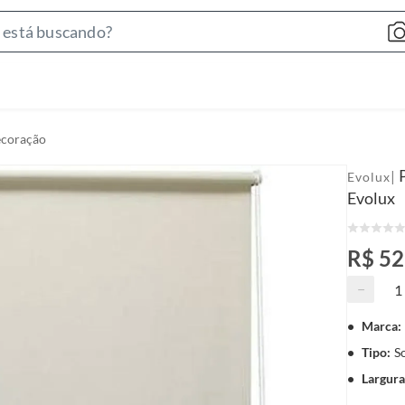
S
e
a
r
c
ecoração
h
B
|
Evolux
a
Evolux
r
R$ 5
−
Marca
:
Tipo
:
S
Largura