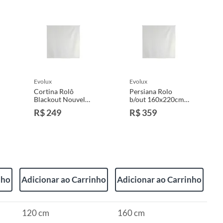
evolux
evolux
Cortina Rolô
Persiana Rolo
Blackout Nouvel
b/out 160x220cm
120x160cm
Branco Evolux
R$ 249
R$ 359
Branco
nho
Adicionar ao Carrinho
Adicionar ao Carrinho
120 cm
160 cm