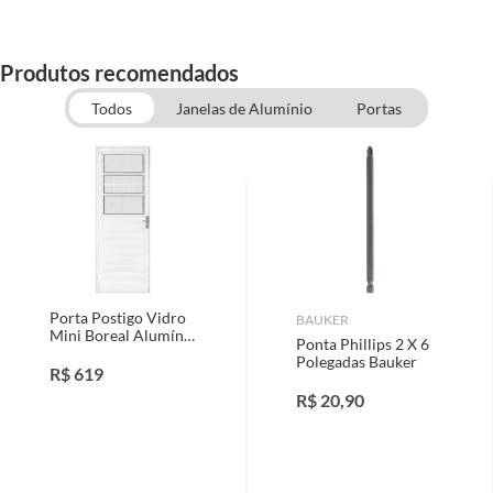
Produtos recomendados
Todos
Janelas de Alumínio
Portas
Porta Postigo Vidro
BAUKER
Mini Boreal Alumínio
Ponta Phillips 2 X 6
Branco Direita
Polegadas Bauker
210x80cm
R$
619
R$
20,90