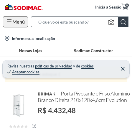
0
Inicia a Sessão
Menú
S
e
l
Informe sua localização
a
o
r
Nossas Lojas
Sodimac Constructor
c
c
a
h
Home
Especiais Sodimac - Portas e Janelas
t
Revisa nuestras
políticas de privacidad
y
de
cookies
B
Aceptar cookies
i
a
Produto sem estoque :(
o
r
n
Porta Pivotante e Friso Alumínio
BRIMAK
-
Branco Direita 210x120x4,6cm Evolution
i
c
R$ 4.432,48
o
n
(0)