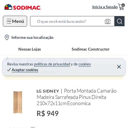
0
Inicia a Sessão
Menú
S
e
l
Informe sua localização
a
o
r
Nossas Lojas
Sodimac Constructor
c
c
a
h
Home
Pisos e Tintas - Portas
Portas de Interior
t
Revisa nuestras
políticas de privacidad
y
de
cookies
B
Aceptar cookies
i
a
Produto sem estoque :(
o
r
n
Porta Montada Camarão
LG SIDNEY
-
Madeira Sarrafeada Pinus Direita
i
210x72x11cm Economica
c
R$ 949
o
n