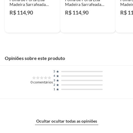
Madeira Sarrafeada
Madeira Sarrafeada
Madeir
Pinus Natural
Pinus Natural
Pinus 
R$ 114,90
R$ 114,90
R$ 1
210x72x3,5cm
210x62x3,5cm
210x6
Econômica Alvorada
Econômica Alvorada
Econô
Opiniões sobre este produto
5
4
3
0
comentários
2
1
Ocultar ocultar todas as opiniões