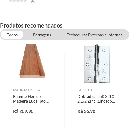
(0)
Produtos recomendados
Todos
Ferragens
Fechaduras Externas e Internas
Portas de Madeira
MANN MADEIRA
LAFONTE
Batente Fixo de
Dobradiça 850 X 3 X
Madeira Eucalipto
2.1/2 Zinc, Zincado
Natural 220x14x3cm
Galvanizado
Mann Madeiras
R$
209,90
R$
36,90