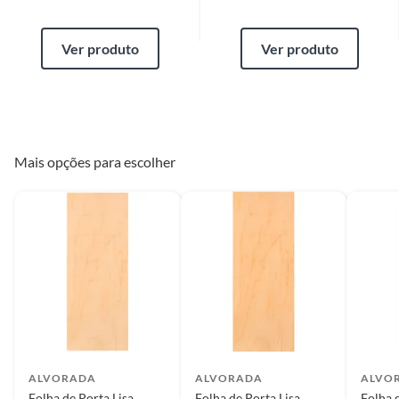
Ver produto
Ver produto
Mais opções para escolher
ALVORADA
ALVORADA
ALVO
Folha de Porta Lisa
Folha de Porta Lisa
Folha 