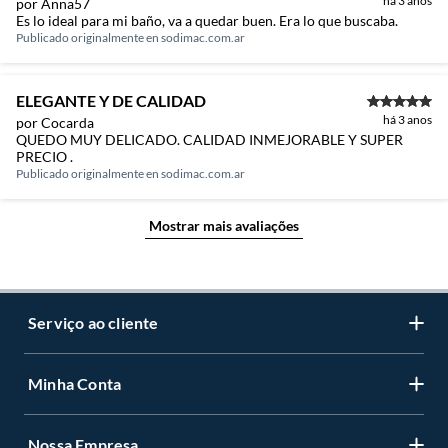
há 3 anos
por Anna57
Es lo ideal para mi baño, va a quedar buen. Era lo que buscaba.
Publicado originalmente en
sodimac.com.ar
ELEGANTE Y DE CALIDAD
há 3 anos
por Cocarda
QUEDO MUY DELICADO. CALIDAD INMEJORABLE Y SUPER
PRECIO .
Publicado originalmente en
sodimac.com.ar
Mostrar mais avaliações
Serviço ao cliente
Minha Conta
Centro de ajuda
Programa de Fidelidade Sodimac Stix
Nossa Empresa
Cadastre-se