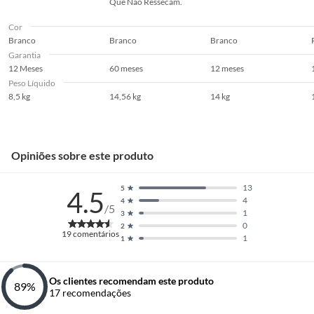
Que Não Ressecam.
Cor
Branco
Branco
Branco
Garantia
12 Meses
60 meses
12 meses
Peso Líquido
8,5 kg
14,56 kg
14 kg
Opiniões sobre este produto
13
5
4.5
4
4
/5
1
3
0
2
19
comentários
1
1
Os clientes recomendam este produto
89
%
17
recomendações