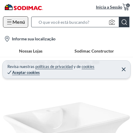
0
Inicia a Sessão
Menú
S
e
l
Informe sua localização
a
o
r
Nossas Lojas
Sodimac Constructor
c
c
a
h
Home
Especial Sodimac - Cyber - Banheiros e Cozinhas - 2024
t
Revisa nuestras
políticas de privacidad
y
de
cookies
B
Aceptar cookies
i
a
o
r
n
-
i
c
o
n