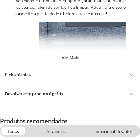
martelado e cromado, o conjunto garante durabilidade e
resistência, além de ser fácil de limpar. Adquira já o seu e
aproveite a praticidade e beleza que ele oferece!
Ver Mais
Ficha técnica
Marca
Costa Navarro
Devolver este produto é grátis
CONCEITOS GERAIS
Cor
Cinza
O cliente poderá requerer a troca de produtos Marca Própria adquiridos
Produtos recomendados
ou oriundos das lojas da Construdecor, no entanto, a troca só é
obrigatória quando este produto apresentar vício, ou seja, quando
Todos
Argamassa
Impermeabilizantes
Comprimento da
30 cm
apresentar irregularidade quanto à qualidade e/ou quantidade que torne
Embalagem
Construção e Acabamentos
Tubos e Conexões